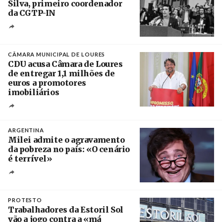
Silva, primeiro coordenador
da CGTP-IN
Créditos
/ CGTP-IN
CÂMARA MUNICIPAL DE LOURES
CDU acusa Câmara de Loures
de entregar 1,1 milhões de
euros a promotores
imobiliários
Créditos
Ricardo Leão
ARGENTINA
Milei admite o agravamento
da pobreza no país: «O cenário
é terrível»
Crédito
PROTESTO
Trabalhadores da Estoril Sol
vão a jogo contra a «má