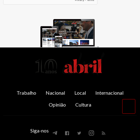
AbrilAbril
Trabalho
Nacional
Local
Internacional
Opinião
Cultura
Vol
par
o
top
Siga-nos