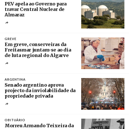
PEV apela ao Governo para
travar Central Nuclear de
Almaraz
Crédito
GREVE
Em greve, conserveiras da
Freitasmar juntam-se ao dia
de luta regional do Algarve
Crédito
ARGENTINA
Senado argentino aprova
projecto da inviolabilidade da
propriedade privada
Créditos
Leandro Teysseire / Página 12
OBITUÁRIO
Morreu Armando Teixeira da