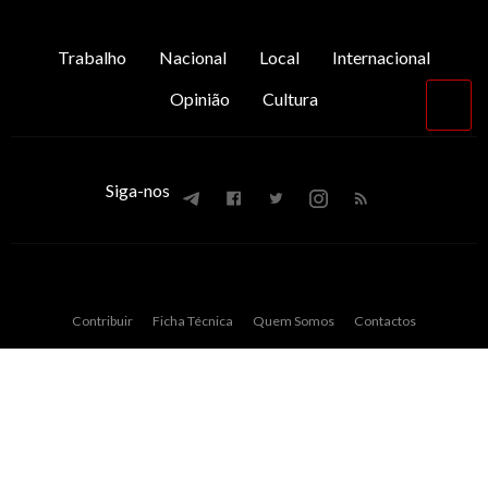
Trabalho
Nacional
Local
Internacional
Opinião
Cultura
Vol
par
o
top
Siga-nos
Contribuir
Ficha Técnica
Quem Somos
Contactos