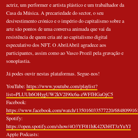
actriz, um performer e artista plástico e um trabalhador da
Casa da Música. A precariedade do sector, o seu
desivestimento crónico e o império do capitalismo sobre a
arte são pontos de uma conversa animada que vai da
resistência de quem cria até ao capitalismo digital
especulativo dos NFT. O AbrilAbril agradece aos
participantes, assim como ao Vasco Prozil pela gravação e
sonoplastia.
Já podes ouvir nestas plataformas. Segue-nos!
YouTube:
https://www.youtube.com/playlist?
list=PLUUh6OHygUW2kV2I90c6a-zWFfHGaOjC5
Facebook:
https://www.facebook.com/watch/135016033577220/684809916
Spotify:
https://open.spotify.com/show/4O3YF0l1hK42XbHT3zYuYJ
Apple Podcasts: