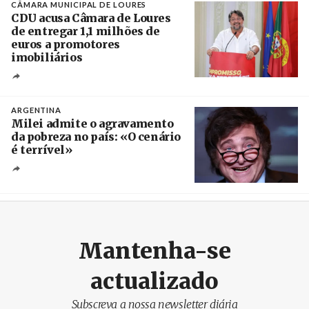
CÂMARA MUNICIPAL DE LOURES
CDU acusa Câmara de Loures
de entregar 1,1 milhões de
euros a promotores
imobiliários
Créditos
Ricardo Leão
ARGENTINA
Milei admite o agravamento
da pobreza no país: «O cenário
é terrível»
Crédito
Mantenha-se
actualizado
Subscreva a nossa newsletter diária