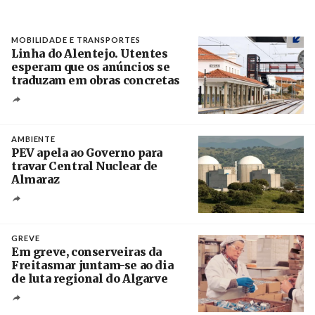
MOBILIDADE E TRANSPORTES
Linha do Alentejo. Utentes
esperam que os anúncios se
traduzam em obras concretas
Créditos
/ IP
AMBIENTE
PEV apela ao Governo para
travar Central Nuclear de
Almaraz
Crédito
GREVE
Em greve, conserveiras da
Freitasmar juntam-se ao dia
de luta regional do Algarve