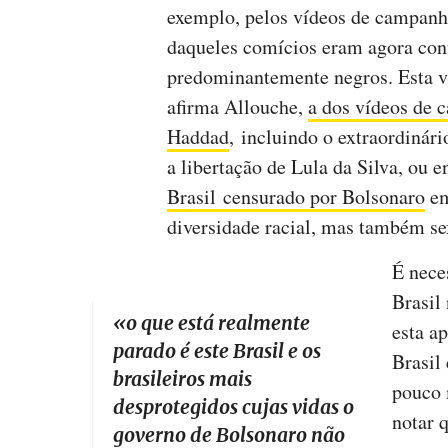
exemplo, pelos vídeos de campanh
daqueles comícios eram agora cont
predominantemente negros. Esta vi
afirma Allouche,
a dos vídeos de
Haddad
, incluindo o extraordinári
a libertação de Lula da Silva, ou 
Brasil censurado por Bolsonaro
em
diversidade racial, mas também sex
É nece
Brasil
«
o que está realmente
esta a
parado é este Brasil e os
Brasil
brasileiros mais
pouco 
desprotegidos cujas vidas o
notar 
governo de Bolsonaro não