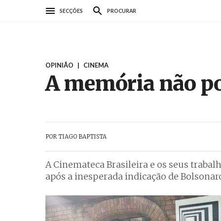
Passar
SECÇÕES
PROCURAR
para
o
conteúdo
principal
OPINIÃO
|
CINEMA
A memória não po
POR
TIAGO BAPTISTA
A Cinemateca Brasileira e os seus trab
após a inesperada indicação de Bolsonaro 