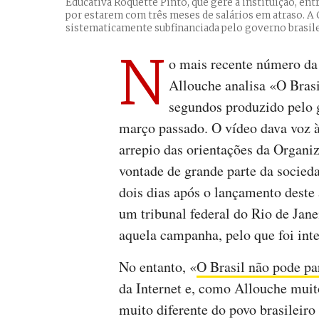
Educativa Roquette Pinto, que gere a instituição, ent
por estarem com três meses de salários em atraso. A
sistematicamente subfinanciada pelo governo brasil
N
o mais recente número da
Allouche analisa «O Bras
segundos produzido pelo g
março passado. O vídeo dava voz à
arrepio das orientações da Organi
vontade de grande parte da socied
dois dias após o lançamento deste 
um tribunal federal do Rio de Jan
aquela campanha, pelo que foi int
No entanto, «
O Brasil não pode pa
da Internet e, como Allouche mui
muito diferente do povo brasileiro