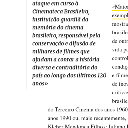
ataque em curso à
«Maior
Cinemateca Brasileira,
exempl
instituição guardiã da
mostra
memória do cinema
brasil
brasileiro, responsável pela
de out
conservação e difusão de
vida po
milhares de filmes que
contro
ajudam a contar a história
condiç
diversa e contraditória do
e film
país ao longo dos últimos 120
de ino
anos
»
crític
brasil
do Terceiro Cinema dos anos 196
anos 1990 ou, mais recentemente, 
Kleber Mendonça Filho e Juliano 