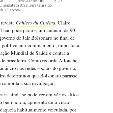
raram em greve a 12 de Junho de 2020,
 Cinemateca Brasileira tem sido
eiro
Créditos
/ Facebook
 revista
Cahiers du Cinéma
, Claire
il não pode parar», um anúncio de 90
overno de Jair Bolsonaro no final de
 política anti confinamento, imposta ao
zação Mundial de Saúde e contra a
ade brasileira. Como recorda Allouche,
anúncio nas redes sociais do governo,
eiro determinou que Bolsonaro parasse
errompida a sua divulgação.
rar
» ainda se pode ver em vários sítios
to bem notou, apresenta uma visão
 daquela habitualmente veiculada, por