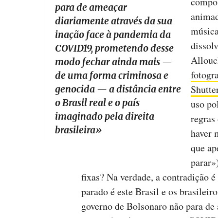
compos
para de ameaçar
animad
diariamente através da sua
música
inação face à pandemia da
dissolv
COVID19, prometendo desse
Allouc
modo fechar ainda mais —
fotogr
de uma forma criminosa e
Shutte
genocida — a distância entre
o Brasil real e o país
uso po
imaginado pela direita
regras
brasileira
»
haver 
que ap
parar»
fixas? Na verdade, a contradição é
parado é este Brasil e os brasileir
governo de Bolsonaro não para de 