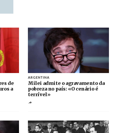
ARGENTINA
res de
Milei admite o agravamento da
uros a
pobreza no país: «O cenário é
terrível»