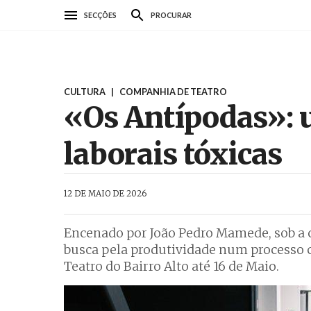
Passar
SECÇÕES
PROCURAR
para
o
conteúdo
principal
CULTURA
|
COMPANHIA DE TEATRO
«Os Antípodas»: u
laborais tóxicas
AbrilAbril
12 DE MAIO DE 2026
Encenado por João Pedro Mamede, sob a 
busca pela produtividade num processo cr
Teatro do Bairro Alto até 16 de Maio.