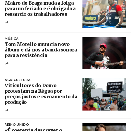
Makro de Braga muda a folga
para um feriado e é obrigada a
ressarcir os trabalhadores
Crédito
MÚSICA
Tom Morello anuncia novo
álbum e dá-nos a banda sonora
para a resistência
Crédito
AGRICULTURA
Viticultores do Douro
protestam na Régua por
preços justos e escoamento da
produção
Créditos
Pedro Sarmento Costa / Agência Lusa
REINO UNIDO
«É coerente descrever o