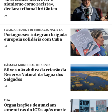
sionismo como racista»,
declara tribunal britânico
Créditos
Rob Browne / The Cradle
SOLIDARIEDADE INTERNACIONALISTA
Portugueses integram brigada
europeia solidária com Cuba
Créditos
Manuel de Almeida / Agência Lusa
CÂMARA MUNICIPAL DE SILVES
Silves não abdica da criação da
Reserva Natural da Lagoa dos
Salgados
Créditos
/ Câmara Municipal de Silves
EUA
Organizações denunciam
«mentiras do ICE» após morte