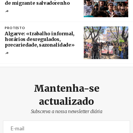
de migrante salvadorenho
Créditos
/ TeleSur
PROTESTO
Algarve: «trabalho informal,
horários desregulados,
precariedade, sazonalidade»
Créditos
/ União dos Sindicatos do Algarve
Mantenha-se
actualizado
Subscreva a nossa newsletter diária