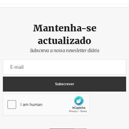
Créditos
Rob Browne / The Cradle
Mantenha-se
actualizado
Subscreva a nossa newsletter diária