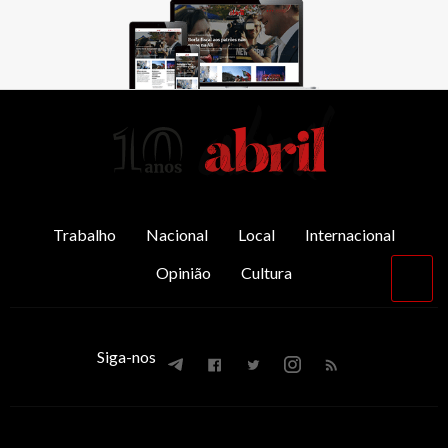
AbrilAbril
Trabalho
Nacional
Local
Internacional
Opinião
Cultura
Vol
par
o
top
Siga-nos