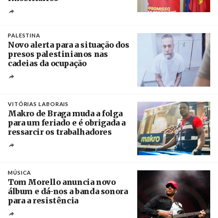
Créditos
Ricardo Leão
PALESTINA
Novo alerta para a situação dos
presos palestinianos nas
cadeias da ocupação
Créditos
/ European Public Health Association
VITÓRIAS LABORAIS
Makro de Braga muda a folga
para um feriado e é obrigada a
ressarcir os trabalhadores
Crédito
MÚSICA
Tom Morello anuncia novo
álbum e dá-nos a banda sonora
para a resistência