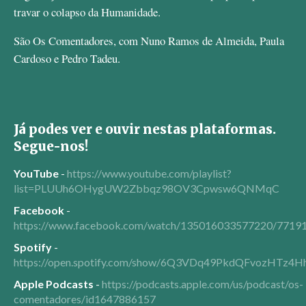
travar o colapso da Humanidade.
São Os Comentadores, com Nuno Ramos de Almeida, Paula
Cardoso e Pedro Tadeu.
Já podes ver e ouvir nestas plataformas.
Segue-nos!
YouTube
-
https://www.youtube.com/playlist?
list=PLUUh6OHygUW2Zbbqz98OV3Cpwsw6QNMqC
Facebook
-
https://www.facebook.com/watch/135016033577220/7719
Spotify
-
https://open.spotify.com/show/6Q3VDq49PkdQFvozHTz4H
Apple Podcasts
-
https://podcasts.apple.com/us/podcast/os-
comentadores/id1647886157