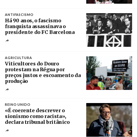
Crédito
ANTIFASCISMO
Há 90 anos, o fascismo
franquista assassinava o
presidente do FC Barcelona
Crédito
AGRICULTURA
Viticultores do Douro
protestam na Régua por
preços justos e escoamento da
produção
Créditos
Pedro Sarmento Costa / Agência Lusa
REINO UNIDO
«É coerente descrever o
sionismo como racista»,
declara tribunal britânico