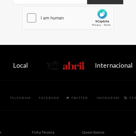
AbrilAbril
Local
Internacional
TELEGRAM
FACEBOOK
TWITTER
INSTAGRAM
FE
r
Ficha Técnica
Quem Somos