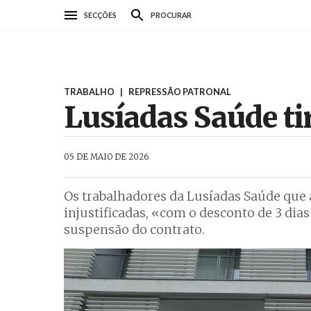
Passar
SECÇÕES
PROCURAR
para
o
conteúdo
principal
TRABALHO
|
REPRESSÃO PATRONAL
Lusíadas Saúde tir
AbrilAbril
05 DE MAIO DE 2026
Os trabalhadores da Lusíadas Saúde que a
injustificadas, «com o desconto de 3 dia
suspensão do contrato.