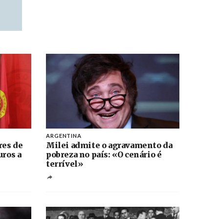
ARGENTINA
res de
Milei admite o agravamento da
uros a
pobreza no país: «O cenário é
terrível»