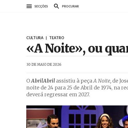
Passar
SECÇÕES
PROCURAR
para
o
conteúdo
principal
CULTURA
|
TEATRO
«A Noite», ou qua
AbrilAbril
30 DE MAIO DE 2026
O
AbrilAbril
assistiu à peça
A Noite,
de Jos
noite de 24 para 25 de Abril de 1974, na 
deverá regressar em 2027.