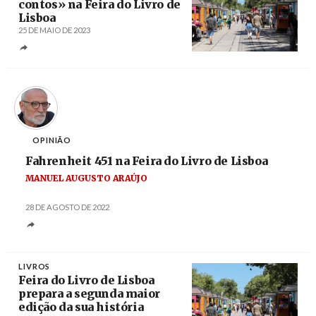
contos» na Feira do Livro de
Lisboa
25 DE MAIO DE 2023
Créditos
João Relvas / Agência Lusa
OPINIÃO
Fahrenheit 451 na Feira do Livro de Lisboa
MANUEL AUGUSTO ARAÚJO
28 DE AGOSTO DE 2022
LIVROS
Feira do Livro de Lisboa
prepara a segunda maior
edição da sua história