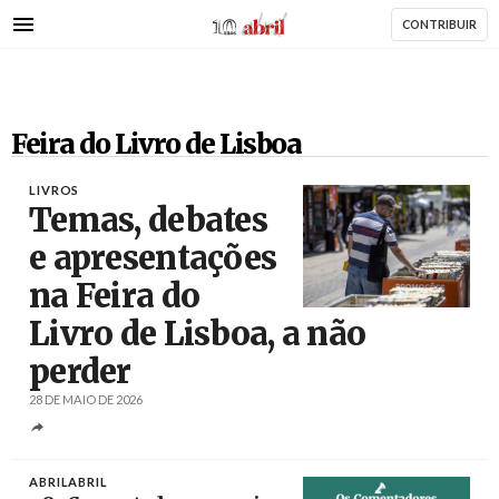
AbrilAbril
Passar
CONTRIBUIR
para
o
conteúdo
principal
Feira do Livro de Lisboa
LIVROS
Temas, debates
e apresentações
na Feira do
Créditos
José Sena Goulão / Agência Lusa
Livro de Lisboa, a não
perder
28 DE MAIO DE 2026
ABRILABRIL