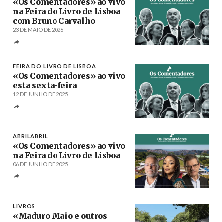
«Os Comentadores» ao vivo
na Feira do Livro de Lisboa
com Bruno Carvalho
23 DE MAIO DE 2026
Créditos
/ AbrilAbril
FEIRA DO LIVRO DE LISBOA
«Os Comentadores» ao vivo
esta sexta-feira
12 DE JUNHO DE 2025
Créditos
/ AbrilAbril
ABRILABRIL
«Os Comentadores» ao vivo
na Feira do Livro de Lisboa
06 DE JUNHO DE 2025
Créditos
/ DR
LIVROS
«Maduro Maio e outros