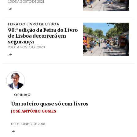
15 DE AGOSTO DE 2021
Créditos
João Relvas / Agência Lusa
FEIRA DO LIVRO DE LISBOA
90.ª edição da Feira do Livro
de Lisboa decorrerá em
segurança
23 DE AGOSTO DE 2020
Créditos
João Relvas / Agência Lusa
OPINIÃO
Um roteiro quase só com livros
JOSÉ ANTÓNIO GOMES
01 DE JUNHO DE 2018