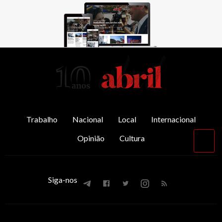
AbrilAbril
Trabalho
Nacional
Local
Internacional
Opinião
Cultura
Vol
par
o
top
Siga-nos