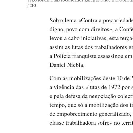
Vigo foi uma das localidades galegas onde a CIG pro
Créditos
/ CIG
Sob o lema «Contra a precariedade
digno, povo com direitos», a Conf
levou a cabo iniciativas, esta terça
assim as lutas dos trabalhadores 
a Polícia franquista assassinou e
Daniel Niebla.
Com as mobilizações deste 10 de M
a vigência das «lutas de 1972 por s
e pela defesa da negociação colec
tempo, que só a mobilização dos t
de empobrecimento generalizado, b
classe trabalhadora sofre» no terri