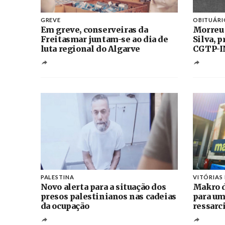
GREVE
OBITUÁRI
Em greve, conserveiras da
Morreu
Freitasmar juntam-se ao dia de
Silva, 
luta regional do Algarve
CGTP-I
PALESTINA
VITÓRIAS
Novo alerta para a situação dos
Makro d
presos palestinianos nas cadeias
para um
da ocupação
ressarc