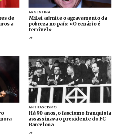
ARGENTINA
res de
Milei admite o agravamento da
uros a
pobreza no país: «O cenário é
terrível»
ANTIFASCISMO
vo
Há 90 anos, o fascismo franquista
onora
assassinava o presidente do FC
Barcelona