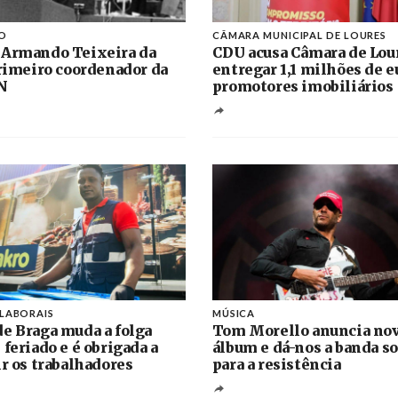
O
CÂMARA MUNICIPAL DE LOURES
 Armando Teixeira da
CDU acusa Câmara de Lou
primeiro coordenador da
entregar 1,1 milhões de e
N
promotores imobiliários
 LABORAIS
MÚSICA
e Braga muda a folga
Tom Morello anuncia no
 feriado e é obrigada a
álbum e dá-nos a banda s
ir os trabalhadores
para a resistência