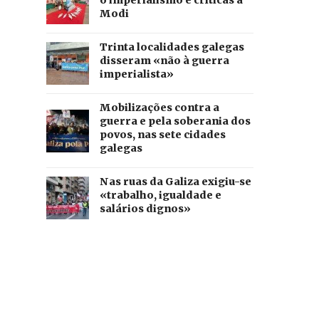
o imperialismo e críticas a
Modi
Trinta localidades galegas
disseram «não à guerra
imperialista»
Mobilizações contra a
guerra e pela soberania dos
povos, nas sete cidades
galegas
Nas ruas da Galiza exigiu-se
«trabalho, igualdade e
salários dignos»