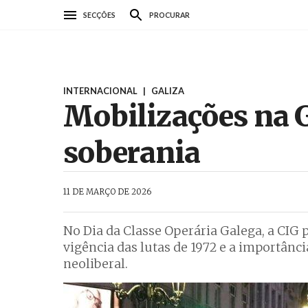
Passar
SECÇÕES
PROCURAR
para
o
conteúdo
principal
INTERNACIONAL
|
GALIZA
Mobilizações na Ga
soberania
AbrilAbril
11 DE MARÇO DE 2026
No Dia da Classe Operária Galega, a CIG
vigência das lutas de 1972 e a importân
neoliberal.