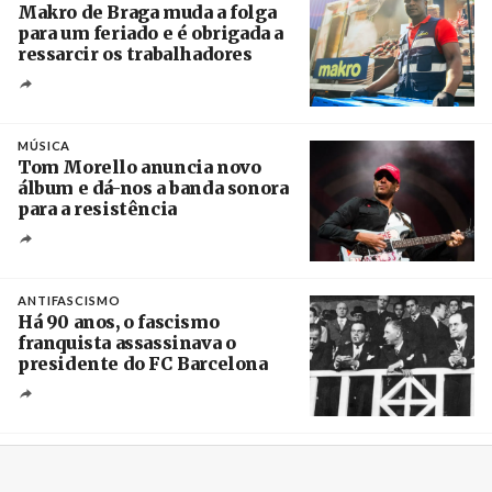
Makro de Braga muda a folga
para um feriado e é obrigada a
ressarcir os trabalhadores
Crédito
MÚSICA
Tom Morello anuncia novo
álbum e dá-nos a banda sonora
para a resistência
Crédito
ANTIFASCISMO
Há 90 anos, o fascismo
franquista assassinava o
presidente do FC Barcelona
Crédito