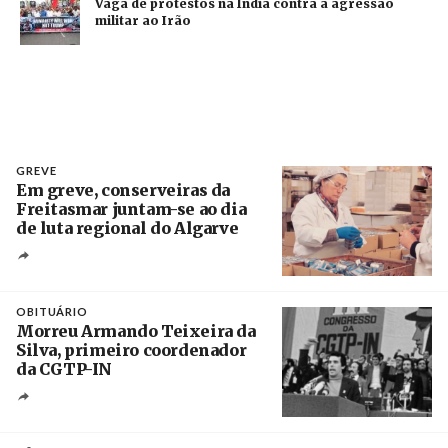
Vaga de protestos na Índia contra a agressão
militar ao Irão
GREVE
Em greve, conserveiras da
Freitasmar juntam-se ao dia
de luta regional do Algarve
Crédito
OBITUÁRIO
Morreu Armando Teixeira da
Silva, primeiro coordenador
da CGTP-IN
Créditos
/ CGTP-IN