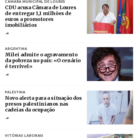
CÂMARA MUNICIPAL DE LOURES
CDU acusa Câmara de Loures
de entregar 1,1 milhões de
euros a promotores
imobiliários
Créditos
Ricardo Leão
ARGENTINA
Milei admite o agravamento
da pobreza no país: «O cenário
é terrível»
Crédito
PALESTINA
Novo alerta para a situação dos
presos palestinianos nas
cadeias da ocupação
Créditos
/ European Public Health Association
VITÓRIAS LABORAIS