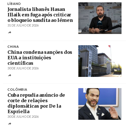
LÍBANO
Jornalista libanês Hasan
Illaik em fuga após criticar
o bloqueio saudita ao Iémen
31 DE JULHO DE 2026
Créditos
/ captura de ecrã
CHINA
China condena sanções dos
EUA a instituições
científicas
30 DE JULHO DE 2026
Créditos
/ Global Times
COLÔMBIA
Cuba repudia anúncio de
corte de relações
diplomáticas por De la
Espriella
30 DE JULHO DE 2026
Créditos
/ TeleSur