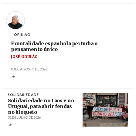
OPINIÃO
Frontalidade espanhola perturba o
pensamento único
JOSÉ GOULÃO
03 DE AGOSTO DE 2026
SOLIDARIEDADE
Solidariedade no Laos e no
Uruguai, para abrir fendas
no bloqueio
31 DE JULHO DE 2026
Créditos
/ cubainformacion.tv