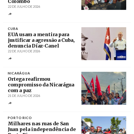
Colombo
22 DE JULHO DE 2026
Créditos
/ Assembleia Internacional dos Povos
CUBA
EUA usam a mentira para
justificar a agressão a Cuba,
denuncia Díaz-Canel
22 DE JULHO DE 2026
Créditos
/ TeleSur
NICARÁGUA
Ortega reafirmou
compromisso da Nicarágua
com a paz
21 DE JULHO DE 2026
Créditos
/ el19digital.com
PORTO RICO
Milhares nas ruas de San
Juan pela independência de