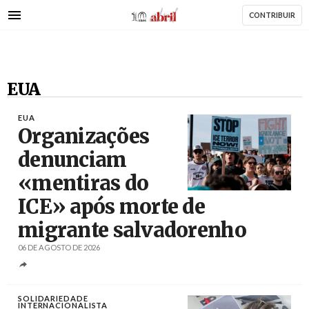
AbrilAbril
Passar
CONTRIBUIR
para
o
conteúdo
principal
EUA
EUA
Organizações
denunciam
«mentiras do
Créditos
/ TeleSur
ICE» após morte de
migrante salvadorenho
06 DE AGOSTO DE 2026
SOLIDARIEDADE
INTERNACIONALISTA