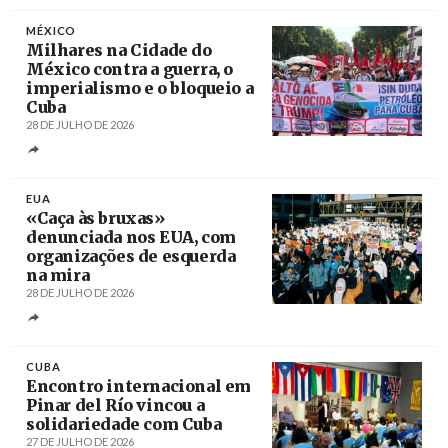
MÉXICO
Milhares na Cidade do
México contra a guerra, o
imperialismo e o bloqueio a
Cuba
28 DE JULHO DE 2026
Créditos
/ EmbaCuba México
EUA
«Caça às bruxas»
denunciada nos EUA, com
organizações de esquerda
na mira
28 DE JULHO DE 2026
Créditos
/ BreakThrough News
CUBA
Encontro internacional em
Pinar del Río vincou a
solidariedade com Cuba
27 DE JULHO DE 2026