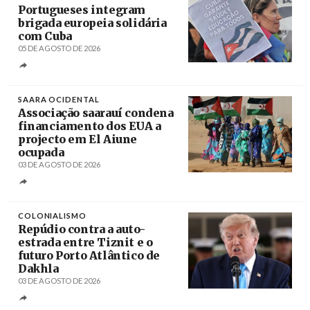
Portugueses integram
brigada europeia solidária
com Cuba
05 DE AGOSTO DE 2026
Créditos
Manuel de Almeida / Agência Lusa
SAARA OCIDENTAL
Associação saarauí condena
financiamento dos EUA a
projecto em El Aiune
ocupada
03 DE AGOSTO DE 2026
Créditos
Farouk Batiche /
correiobraziliense.com.br
COLONIALISMO
Repúdio contra a auto-
estrada entre Tiznit e o
futuro Porto Atlântico de
Dakhla
03 DE AGOSTO DE 2026
Créditos
Jim Lo Scalzo ; POOL / EPA