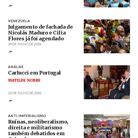
Créditos
Joshua Suarez
VENEZUELA
Julgamento de fachada de
Nicolás Maduro e Cilia
Flores já foi agendado
24 DE JULHO DE 2026
Créditos
Miguel Gutierrez / EPA
ANÁLISE
Carlucci em Portugal
MATILDE NOBRE
23 DE JULHO DE 2026
Créditos
João Trindade / Agência Lusa
ANTI-IMPERIALISMO
Ruínas, neoliberalismo,
direita e militarismo
também debatidos em