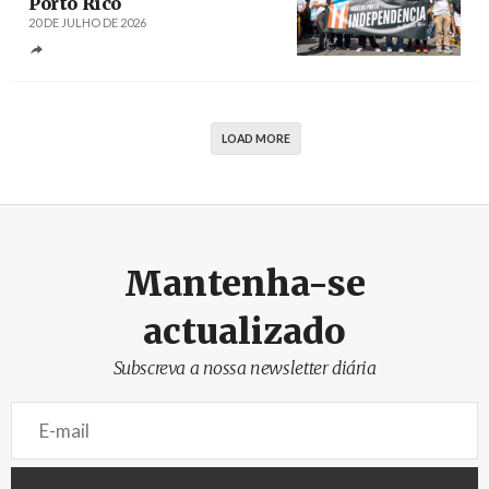
Porto Rico
20 DE JULHO DE 2026
Créditos
Pablo Martínez Rodríguez
LOAD MORE
Mantenha-se
actualizado
Subscreva a nossa newsletter diária