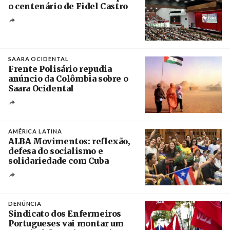
o centenário de Fidel Castro
Crédito
SAARA OCIDENTAL
Frente Polisário repudia
anúncio da Colômbia sobre o
Saara Ocidental
Créditos
/ Plataforma Cascais
AMÉRICA LATINA
ALBA Movimentos: reflexão,
defesa do socialismo e
solidariedade com Cuba
Créditos
/ @PresidenciaCuba
DENÚNCIA
Sindicato dos Enfermeiros
Portugueses vai montar um