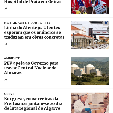
Hospital de Praia em Oeiras
Créditos
Rodrigo Antunes / Agência Lusa
MOBILIDADE E TRANSPORTES
Linha do Alentejo. Utentes
esperam que os anúncios se
traduzam em obras concretas
Créditos
/ IP
AMBIENTE
PEV apela ao Governo para
travar Central Nuclear de
Almaraz
Crédito
GREVE
Em greve, conserveiras da
Freitasmar juntam-se ao dia
de luta regional do Algarve