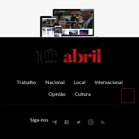
AbrilAbril
Trabalho
Nacional
Local
Internacional
Opinião
Cultura
Vol
par
o
top
Siga-nos