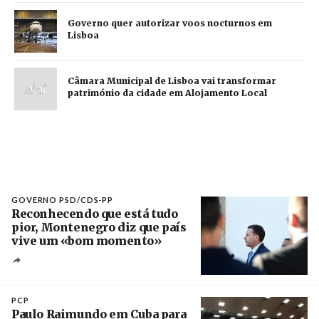
Governo quer autorizar voos nocturnos em
Lisboa
Câmara Municipal de Lisboa vai transformar
património da cidade em Alojamento Local
GOVERNO PSD/CDS-PP
Reconhecendo que está tudo
pior, Montenegro diz que país
vive um «bom momento»
Créditos
Fernando Veludo / Agência Lusa
PCP
Paulo Raimundo em Cuba para