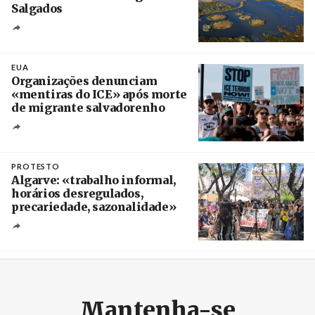
Salgados
Créditos
/ Câmara Municipal de Silves
EUA
Organizações denunciam
«mentiras do ICE» após morte
de migrante salvadorenho
Créditos
/ TeleSur
PROTESTO
Algarve: «trabalho informal,
horários desregulados,
precariedade, sazonalidade»
Créditos
/ União dos Sindicatos do Algarve
Mantenha-se