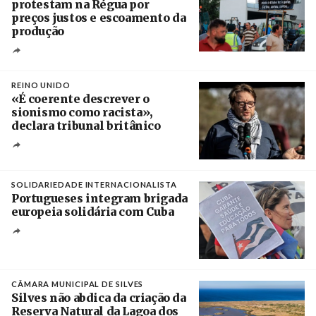
protestam na Régua por
preços justos e escoamento da
produção
Créditos
Pedro Sarmento Costa / Agência Lusa
REINO UNIDO
«É coerente descrever o
sionismo como racista»,
declara tribunal britânico
Créditos
Rob Browne / The Cradle
SOLIDARIEDADE INTERNACIONALISTA
Portugueses integram brigada
europeia solidária com Cuba
Créditos
Manuel de Almeida / Agência Lusa
CÂMARA MUNICIPAL DE SILVES
Silves não abdica da criação da
Reserva Natural da Lagoa dos