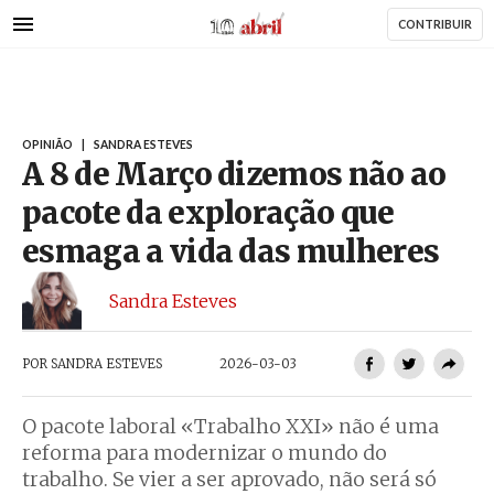
AbrilAbril
Passar
CONTRIBUIR
para
o
conteúdo
principal
OPINIÃO
|
SANDRA ESTEVES
A 8 de Março dizemos não ao
pacote da exploração que
esmaga a vida das mulheres
Sandra Esteves
POR
SANDRA ESTEVES
2026-03-03
O pacote laboral «Trabalho XXI» não é uma
reforma para modernizar o mundo do
trabalho. Se vier a ser aprovado, não será só