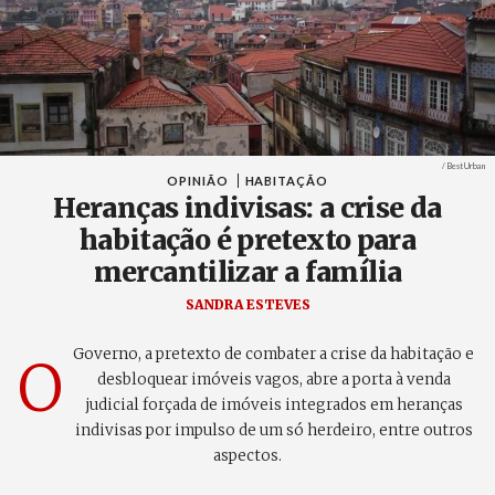
Créditos
/ Best Urban
OPINIÃO
HABITAÇÃO
Heranças indivisas: a crise da
habitação é pretexto para
mercantilizar a família
SANDRA ESTEVES
Governo, a pretexto de combater a crise da habitação e
O
desbloquear imóveis vagos, abre a porta à venda
judicial forçada de imóveis integrados em heranças
indivisas por impulso de um só herdeiro, entre outros
aspectos.