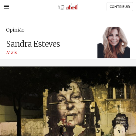
AbrilAbril
Passar
CONTRIBUIR
para
o
conteúdo
Opinião
principal
Sandra Esteves
Mais
Advogada