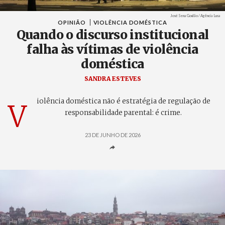
Créditos
José Sena Goulão / Agência Lusa
OPINIÃO
VIOLÊNCIA DOMÉSTICA
Quando o discurso institucional
falha às vítimas de violência
doméstica
SANDRA ESTEVES
iolência doméstica não é estratégia de regulação de
V
responsabilidade parental: é crime.
23 DE JUNHO DE 2026