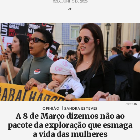
02 DE JUNHO DE 2026
Créditos
/ CGTP-IN
OPINIÃO
SANDRA ESTEVES
A 8 de Março dizemos não ao
pacote da exploração que esmaga
a vida das mulheres