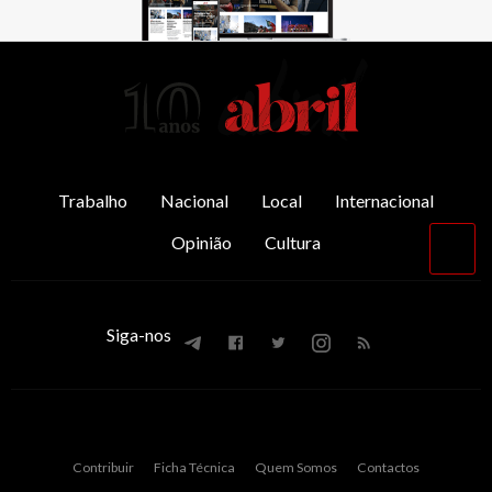
AbrilAbril
Trabalho
Nacional
Local
Internacional
Opinião
Cultura
Vol
par
o
top
Siga-nos
Contribuir
Ficha Técnica
Quem Somos
Contactos