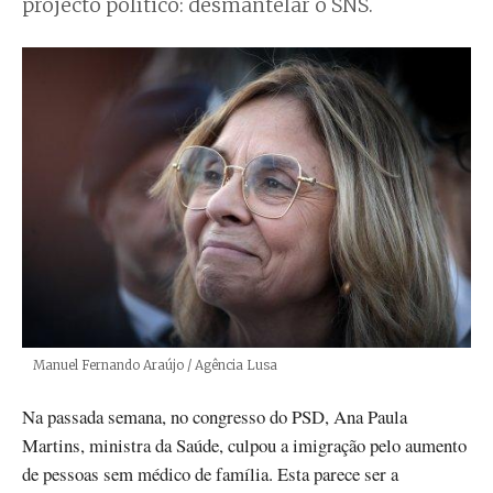
projecto político: desmantelar o SNS.
Créditos
Manuel Fernando Araújo / Agência Lusa
Na passada semana, no congresso do PSD, Ana Paula
Martins, ministra da Saúde, culpou a imigração pelo aumento
de pessoas sem médico de família. Esta parece ser a