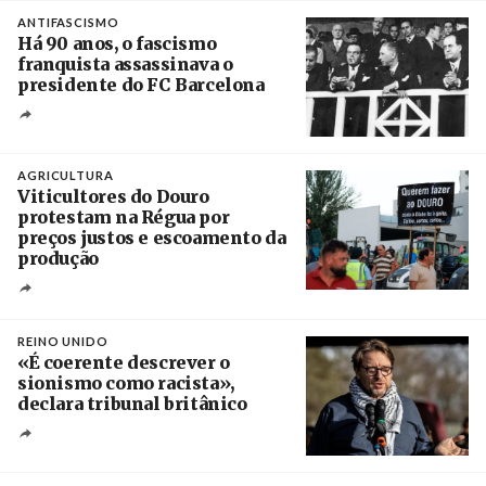
Crédito
ANTIFASCISMO
Há 90 anos, o fascismo
franquista assassinava o
presidente do FC Barcelona
Crédito
AGRICULTURA
Viticultores do Douro
protestam na Régua por
preços justos e escoamento da
produção
Créditos
Pedro Sarmento Costa / Agência Lusa
REINO UNIDO
«É coerente descrever o
sionismo como racista»,
declara tribunal britânico
Créditos
Rob Browne / The Cradle