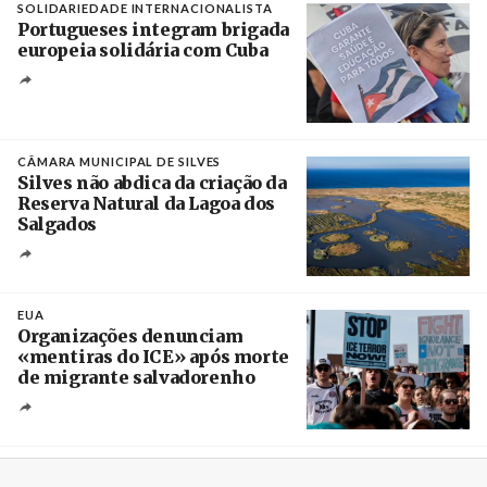
SOLIDARIEDADE INTERNACIONALISTA
Portugueses integram brigada
europeia solidária com Cuba
Créditos
Manuel de Almeida / Agência Lusa
CÂMARA MUNICIPAL DE SILVES
Silves não abdica da criação da
Reserva Natural da Lagoa dos
Salgados
Créditos
/ Câmara Municipal de Silves
EUA
Organizações denunciam
«mentiras do ICE» após morte
de migrante salvadorenho
Créditos
/ TeleSur