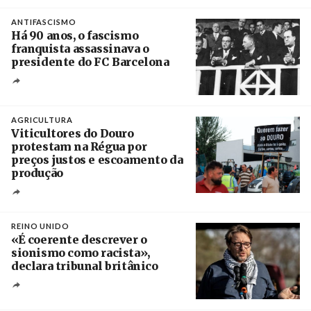
Crédito
ANTIFASCISMO
Há 90 anos, o fascismo
franquista assassinava o
presidente do FC Barcelona
Crédito
AGRICULTURA
Viticultores do Douro
protestam na Régua por
preços justos e escoamento da
produção
Créditos
Pedro Sarmento Costa / Agência Lusa
REINO UNIDO
«É coerente descrever o
sionismo como racista»,
declara tribunal britânico
Créditos
Rob Browne / The Cradle