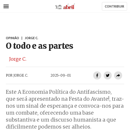
AbrilAbril
Passar
CONTRIBUIR
para
o
conteúdo
principal
OPINIÃO
|
JORGE C.
O todo e as partes
Jorge C.
POR
JORGE C.
2025-09-01
Este A Economia Política do Antifascismo,
que será apresentado na Festa do Avante!, traz-
nos um sinal de esperança e convoca-nos para
um combate, oferecendo uma base
substantiva e um discurso humanista a que
dificilmente podemos ser alheios.