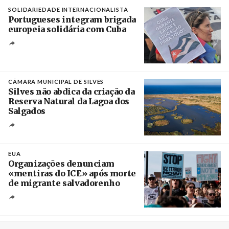
SOLIDARIEDADE INTERNACIONALISTA
Portugueses integram brigada
europeia solidária com Cuba
Créditos
Manuel de Almeida / Agência Lusa
CÂMARA MUNICIPAL DE SILVES
Silves não abdica da criação da
Reserva Natural da Lagoa dos
Salgados
Créditos
/ Câmara Municipal de Silves
EUA
Organizações denunciam
«mentiras do ICE» após morte
de migrante salvadorenho
Créditos
/ TeleSur