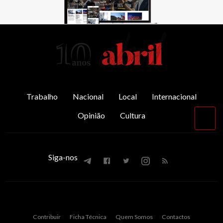
AbrilAbril
Trabalho
Nacional
Local
Internacional
Opinião
Cultura
Vol
par
o
top
Siga-nos
Contribuir
Ficha Técnica
Quem Somos
Contactos