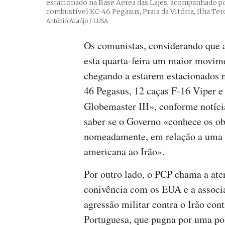
estacionado na Base Aérea das Lajes, acompanhado p
combustível KC-46 Pegasus, Praia da Vitória, Ilha Ter
Créditos
António Araújo / LUSA
Os comunistas, considerando que a
esta quarta-feira um maior movim
chegando a estarem estacionados n
46 Pegasus, 12 caças F-16 Viper e
Globemaster III», conforme notíc
saber se o Governo «conhece os o
nomeadamente, em relação a uma e
americana ao Irão».
Por outro lado, o PCP chama a ate
conivência com os EUA e a associ
agressão militar contra o Irão con
Portuguesa, que pugna por uma polí