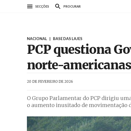
Passar
SECÇÕES
PROCURAR
para
o
conteúdo
principal
NACIONAL
|
BASE DAS LAJES
PCP questiona Go
norte-americanas 
AbrilAbril
20 DE FEVEREIRO DE 2026
O Grupo Parlamentar do PCP dirigiu uma 
o aumento inusitado de movimentação de 