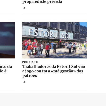
propriedade privada
PROTESTO
nto da
Trabalhadores da Estoril Sol vão
io é
a jogo contra a «má gestão» dos
patrões