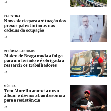
Créditos
/ Xinhua
PALESTINA
Novo alerta para a situação dos
presos palestinianos nas
cadeias da ocupação
Créditos
/ European Public Health Association
VITÓRIAS LABORAIS
Makro de Braga muda a folga
para um feriado e é obrigada a
ressarcir os trabalhadores
Crédito
MÚSICA
Tom Morello anuncia novo
álbum e dá-nos a banda sonora
para a resistência