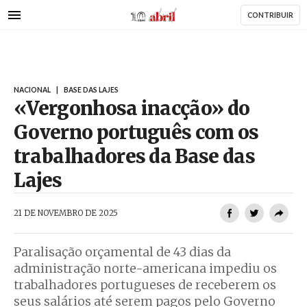
AbrilAbril
Passar
CONTRIBUIR
para
o
conteúdo
principal
NACIONAL
|
BASE DAS LAJES
«Vergonhosa inacção» do
Governo português com os
trabalhadores da Base das
Lajes
AbrilAbril
21 DE NOVEMBRO DE 2025
Paralisação orçamental de 43 dias da
administração norte-americana impediu os
trabalhadores portugueses de receberem os
seus salários até serem pagos pelo Governo