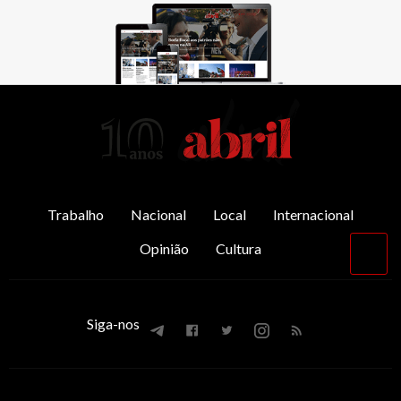
AbrilAbril
Trabalho
Nacional
Local
Internacional
Opinião
Cultura
Vol
par
o
top
Siga-nos