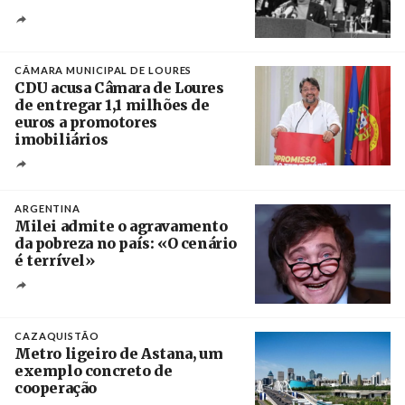
Créditos
/ CGTP-IN
CÂMARA MUNICIPAL DE LOURES
CDU acusa Câmara de Loures
de entregar 1,1 milhões de
euros a promotores
imobiliários
Créditos
Ricardo Leão
ARGENTINA
Milei admite o agravamento
da pobreza no país: «O cenário
é terrível»
Crédito
CAZAQUISTÃO
Metro ligeiro de Astana, um
exemplo concreto de
cooperação