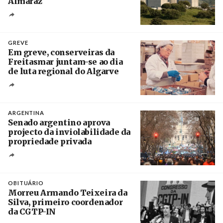
Almaraz
Crédito
GREVE
Em greve, conserveiras da
Freitasmar juntam-se ao dia
de luta regional do Algarve
Crédito
ARGENTINA
Senado argentino aprova
projecto da inviolabilidade da
propriedade privada
Créditos
Leandro Teysseire / Página 12
OBITUÁRIO
Morreu Armando Teixeira da
Silva, primeiro coordenador
da CGTP-IN