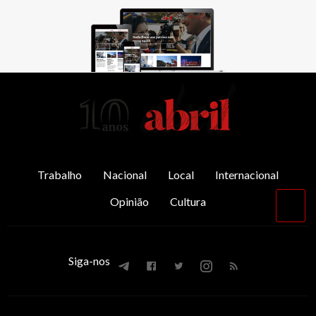
AbrilAbril
Trabalho
Nacional
Local
Internacional
Opinião
Cultura
Vol
par
o
top
Siga-nos