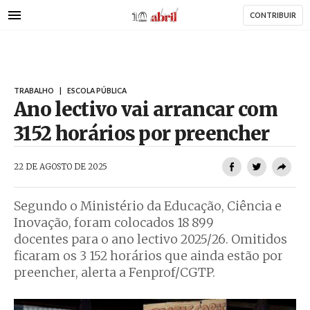
AbrilAbril
Passar
CONTRIBUIR
para
o
conteúdo
principal
TRABALHO
|
ESCOLA PÚBLICA
Ano lectivo vai arrancar com
3152 horários por preencher
AbrilAbril
22 DE AGOSTO DE 2025
Segundo o Ministério da Educação, Ciência e
Inovação, foram colocados 18 899
docentes para o ano lectivo 2025/26. Omitidos
ficaram os 3 152 horários que ainda estão por
preencher, alerta a Fenprof/CGTP.