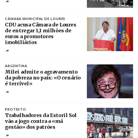
Créditos
/ CGTP-IN
CÂMARA MUNICIPAL DE LOURES
CDU acusa Câmara de Loures
de entregar 1,1 milhões de
euros a promotores
imobiliários
Créditos
Ricardo Leão
ARGENTINA
Milei admite o agravamento
da pobreza no país: «O cenário
é terrível»
Crédito
PROTESTO
Trabalhadores da Estoril Sol
vão a jogo contra a «má
gestão» dos patrões