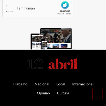
AbrilAbril
Trabalho
Nacional
Local
Internacional
Opinião
Cultura
Vol
par
o