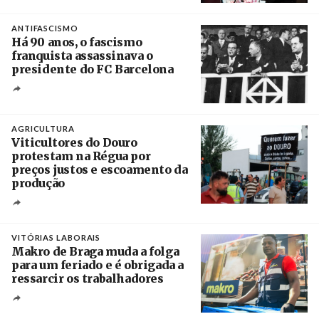
Crédito
ANTIFASCISMO
Há 90 anos, o fascismo
franquista assassinava o
presidente do FC Barcelona
Crédito
AGRICULTURA
Viticultores do Douro
protestam na Régua por
preços justos e escoamento da
produção
Créditos
Pedro Sarmento Costa / Agência Lusa
VITÓRIAS LABORAIS
Makro de Braga muda a folga
para um feriado e é obrigada a
ressarcir os trabalhadores