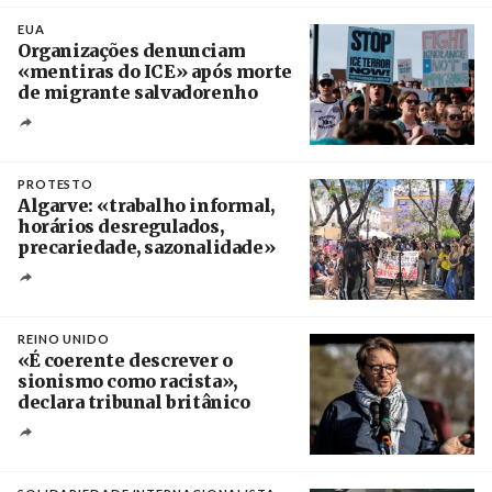
Crédito
EUA
Organizações denunciam
«mentiras do ICE» após morte
de migrante salvadorenho
Créditos
/ TeleSur
PROTESTO
Algarve: «trabalho informal,
horários desregulados,
precariedade, sazonalidade»
Créditos
/ União dos Sindicatos do Algarve
REINO UNIDO
«É coerente descrever o
sionismo como racista»,
declara tribunal britânico
Créditos
Rob Browne / The Cradle