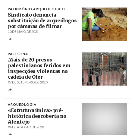
Créditos
/ Região Sul
PATRIMÓNIO ARQUEOLÓGICO
Sindicato denuncia
substituição de arqueólogos
por câmaras de filmar
10 DE MAIO DE 2021
Créditos
/ Câmara Municipal de Grândola
PALESTINA
Mais de 20 presos
palestinianos feridos em
inspecções violentas na
cadeia de Ofer
07 DE SETEMBRO DE 2020
Créditos
/ PressTV
ARQUEOLOGIA
«Estrutura única» pré-
histórica descoberta no
Alentejo
04 DE AGOSTO DE 2020