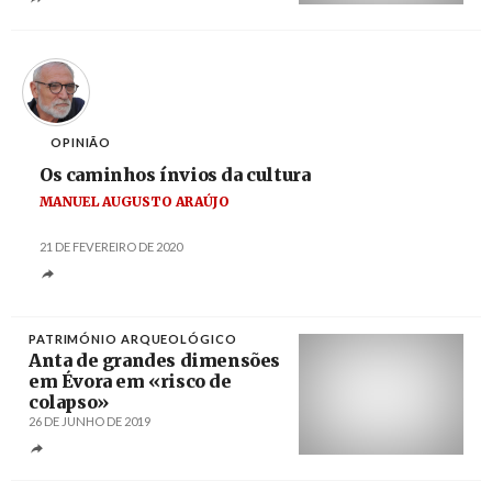
Créditos
/ Era-Arqueologia
OPINIÃO
Os caminhos ínvios da cultura
MANUEL AUGUSTO ARAÚJO
21 DE FEVEREIRO DE 2020
PATRIMÓNIO ARQUEOLÓGICO
Anta de grandes dimensões
em Évora em «risco de
colapso»
26 DE JUNHO DE 2019
Créditos
Nuno Veiga / LUSA