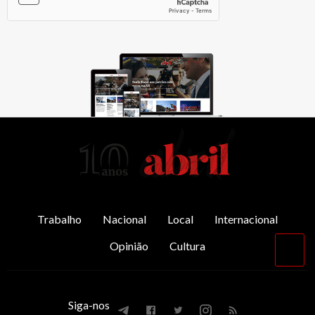
AbrilAbril
Trabalho
Nacional
Local
Internacional
Opinião
Cultura
Vol
par
o
top
Siga-nos