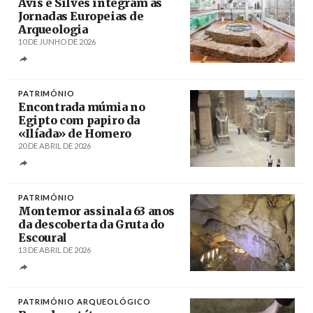
Avis e Silves integram as
Jornadas Europeias de
Arqueologia
10 DE JUNHO DE 2026
Créditos
/ Geoparque Algarvensis
PATRIMÓNIO
Encontrada múmia no
Egipto com papiro da
«Ilíada» de Homero
20 DE ABRIL DE 2026
Créditos
Stringer / EPA
PATRIMÓNIO
Montemor assinala 63 anos
da descoberta da Gruta do
Escoural
13 DE ABRIL DE 2026
Créditos
Carlos Garcia / Agência Lusa
PATRIMÓNIO ARQUEOLÓGICO