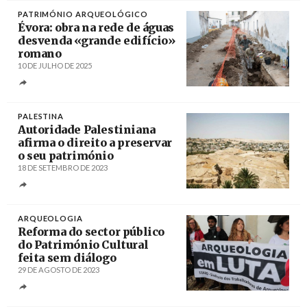
PATRIMÓNIO ARQUEOLÓGICO
Évora: obra na rede de águas
desvenda «grande edifício»
romano
10 DE JULHO DE 2025
Créditos
/ Câmara Municipal de Évora
PALESTINA
Autoridade Palestiniana
afirma o direito a preservar
o seu património
18 DE SETEMBRO DE 2023
Créditos
/ Wafa
ARQUEOLOGIA
Reforma do sector público
do Património Cultural
feita sem diálogo
29 DE AGOSTO DE 2023
Créditos
Tiago Petinga / Agência Lusa