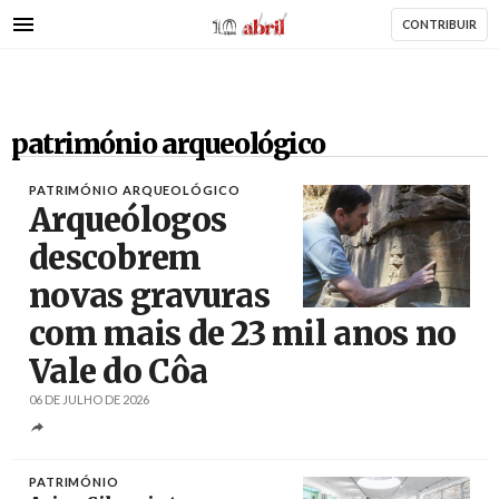
AbrilAbril
Passar
CONTRIBUIR
para
o
conteúdo
principal
património arqueológico
PATRIMÓNIO ARQUEOLÓGICO
Arqueólogos
descobrem
novas gravuras
Créditos
Francisco Pinto / Agência Lusa
com mais de 23 mil anos no
Vale do Côa
06 DE JULHO DE 2026
PATRIMÓNIO