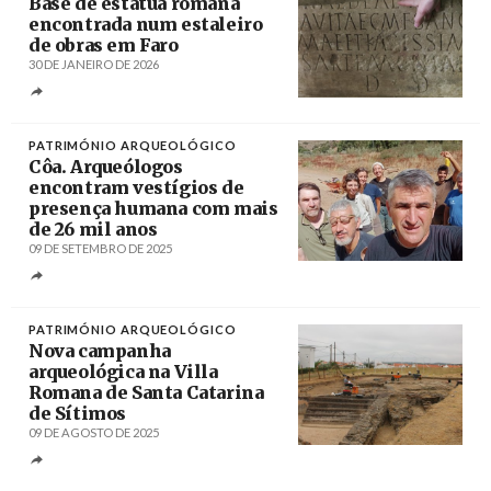
Base de estátua romana
encontrada num estaleiro
de obras em Faro
30 DE JANEIRO DE 2026
Créditos
Luís Forra / Agência Lusa
PATRIMÓNIO ARQUEOLÓGICO
Côa. Arqueólogos
encontram vestígios de
presença humana com mais
de 26 mil anos
09 DE SETEMBRO DE 2025
Créditos
/ Museu do Côa
PATRIMÓNIO ARQUEOLÓGICO
Nova campanha
arqueológica na Villa
Romana de Santa Catarina
de Sítimos
09 DE AGOSTO DE 2025
Créditos
/ Câmara Municipal de Alcácer do Sal