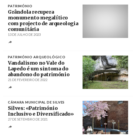
PATRIMÓNIO
Grândola recupera
monumento megalítico
com projecto de arqueologia
comunitária
13 DE JULHO DE 2023
Créditos
/ CMG
PATRIMÓNIO ARQUEOLÓGICO
Vandalismo no Vale do
Lapedo é um sintoma do
abandono do património
21 DE FEVEREIRO DE 2022
Créditos
/ Museu Nacional de Arqueologia
CÂMARA MUNICIPAL DE SILVES
Silves: «Património
Inclusivo e Diversificado»
27 DE SETEMBRO DE 2021