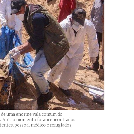
os de uma enorme vala comum do
024. Até ao momento foram encontrados
cientes, pessoal médico e refugiados,