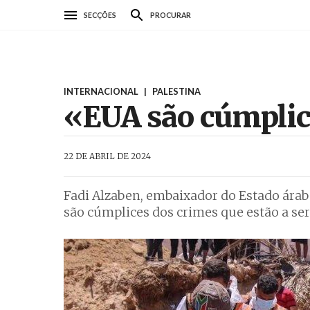
Passar
SECÇÕES
PROCURAR
para
o
conteúdo
principal
INTERNACIONAL
|
PALESTINA
«EUA são cúmplice
AbrilAbril
22 DE ABRIL DE 2024
Fadi Alzaben, embaixador do Estado árab
são cúmplices dos crimes que estão a ser