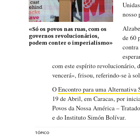
Unidas
nosso p
Alzabe
«Só os povos nas ruas, com os
governos revolucionários,
de 60 p
podem conter o imperialismo»
contra
espera
com este espírito revolucionário, d
vencerá», frisou, referindo-se à s
O
Encontro para uma Alternativa 
19 de Abril, em Caracas, por inici
Povos da Nossa América – Tratad
e do Instituto Simón Bolívar.
TÓPICO