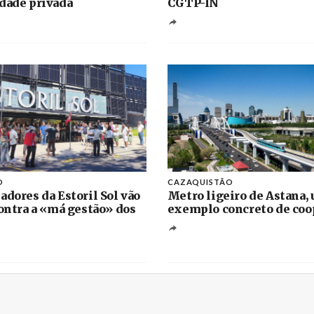
dade privada
CGTP-IN
O
CAZAQUISTÃO
adores da Estoril Sol vão
Metro ligeiro de Astana,
contra a «má gestão» dos
exemplo concreto de coo