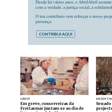
Desde há vários anos, o AbrilAbril assum
com a verdade, a justiça social, a solidarie
O teu contributo vem reforçar o nosso proj
presença.
CONTRIBUI AQUI
GREVE
ARGENTI
Em greve, conserveiras da
Senado 
Freitasmar juntam-se ao dia de
project