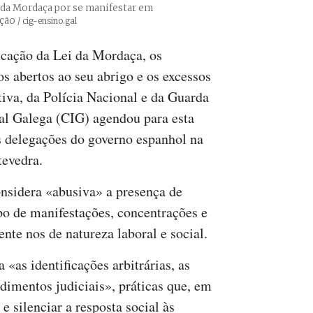
i da Mordaça por se manifestar em
ação
Créditos
/ cig-ensino.gal
icação da Lei da Mordaça, os
s abertos ao seu abrigo e os excessos
tiva, da Polícia Nacional e da Guarda
cal Galega (CIG) agendou para esta
às delegações do governo espanhol na
evedra.
considera «abusiva» a presença de
ipo de manifestações, concentrações e
te nos de natureza laboral e social.
as identificações arbitrárias, as
dimentos judiciais», práticas que, em
e silenciar a resposta social às