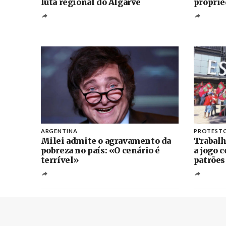
luta regional do Algarve
proprie
ARGENTINA
PROTEST
Milei admite o agravamento da
Trabalh
pobreza no país: «O cenário é
a jogo 
terrível»
patrões