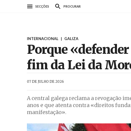
Passar
SECÇÕES
PROCURAR
para
o
conteúdo
principal
INTERNACIONAL
|
GALIZA
Porque «defender o
fim da Lei da Mo
AbrilAbril
07 DE JULHO DE 2026
A central galega reclama a revogação ime
anos e que atenta contra «direitos funda
manifestação».