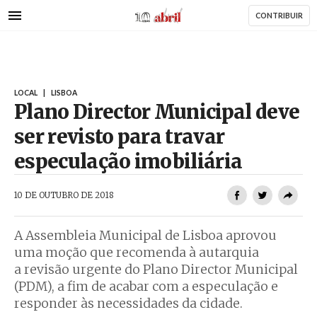
AbrilAbril
Passar
CONTRIBUIR
para
o
conteúdo
principal
LOCAL
|
LISBOA
Plano Director Municipal deve
ser revisto para travar
especulação imobiliária
AbrilAbril
10 DE OUTUBRO DE 2018
A Assembleia Municipal de Lisboa aprovou
uma moção que recomenda à autarquia
a revisão urgente do Plano Director Municipal
(PDM), a fim de acabar com a especulação e
responder às necessidades da cidade.