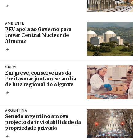
Créditos
/ IP
AMBIENTE
PEV apela ao Governo para
travar Central Nuclear de
Almaraz
Crédito
GREVE
Em greve, conserveiras da
Freitasmar juntam-se ao dia
de luta regional do Algarve
Crédito
ARGENTINA
Senado argentino aprova
projecto da inviolabilidade da
propriedade privada