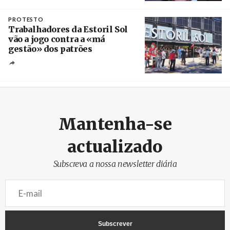
Crédito
PROTESTO
Trabalhadores da Estoril Sol
vão a jogo contra a «má
gestão» dos patrões
Créditos
/ SHS
Mantenha-se
actualizado
Subscreva a nossa newsletter diária