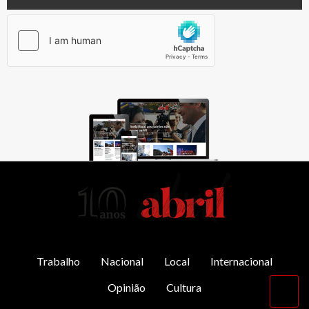
AbrilAbril
Trabalho
Nacional
Local
Internacional
Opinião
Cultura
Vol
par