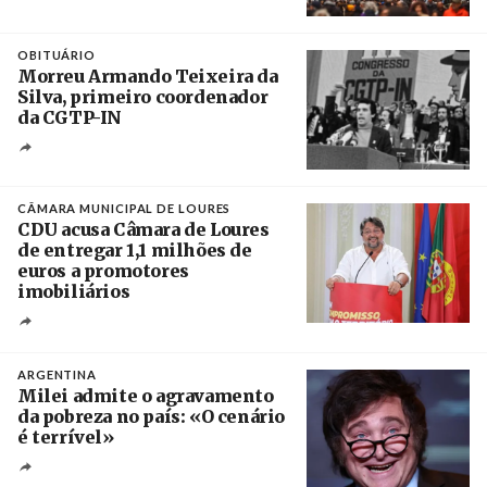
Créditos
Leandro Teysseire / Página 12
OBITUÁRIO
Morreu Armando Teixeira da
Silva, primeiro coordenador
da CGTP-IN
Créditos
/ CGTP-IN
CÂMARA MUNICIPAL DE LOURES
CDU acusa Câmara de Loures
de entregar 1,1 milhões de
euros a promotores
imobiliários
Créditos
Ricardo Leão
ARGENTINA
Milei admite o agravamento
da pobreza no país: «O cenário
é terrível»