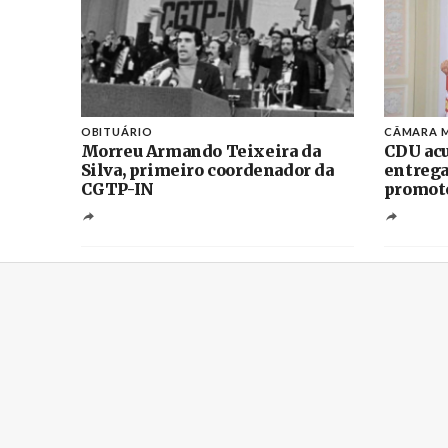
OBITUÁRIO
CÂMARA M
Morreu Armando Teixeira da
CDU acu
Silva, primeiro coordenador da
entrega
CGTP-IN
promoto