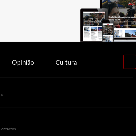
V
Opinião
Cultura
p
o
t
ED
Contactos