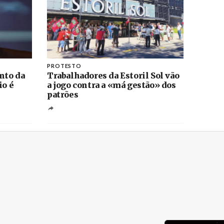
PROTESTO
nto da
Trabalhadores da Estoril Sol vão
io é
a jogo contra a «má gestão» dos
patrões