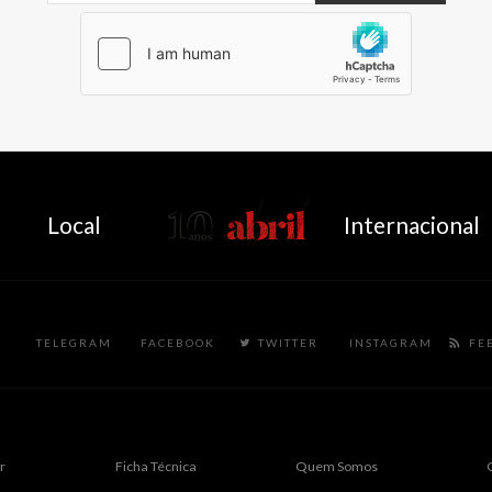
AbrilAbril
Local
Internacional
TELEGRAM
FACEBOOK
TWITTER
INSTAGRAM
FE
r
Ficha Técnica
Quem Somos