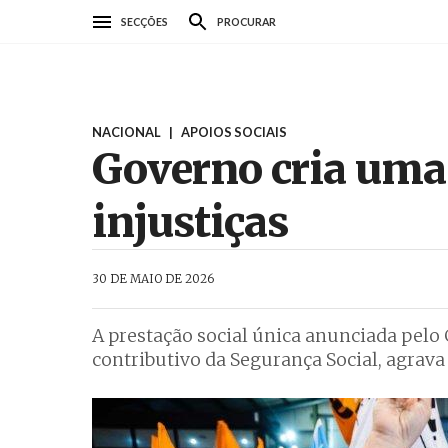
Passar
SECÇÕES
PROCURAR
para
o
conteúdo
principal
NACIONAL
|
APOIOS SOCIAIS
Governo cria uma 
injustiças
AbrilAbril
30 DE MAIO DE 2026
A prestação social única anunciada pelo
contributivo da Segurança Social, agrava 