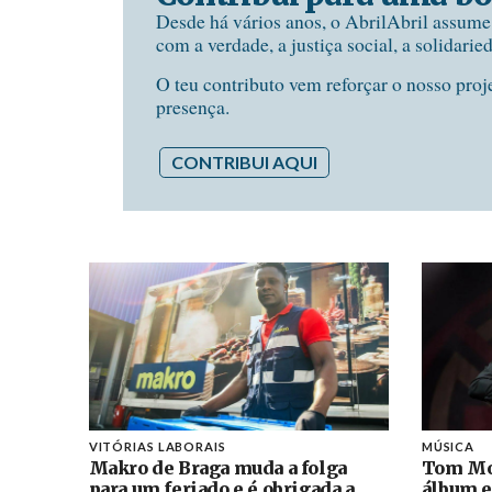
Desde há vários anos, o AbrilAbril assum
com a verdade, a justiça social, a solidarie
O teu contributo vem reforçar o nosso proj
presença.
CONTRIBUI AQUI
VITÓRIAS LABORAIS
MÚSICA
Makro de Braga muda a folga
Tom Mo
para um feriado e é obrigada a
álbum e