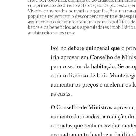
Hoje, por todo país, em mais de 20 cidades, milhares 
cumprimento do direito à Habitação. Os protestos, e
Viver», convocados por várias organizações, marca
popular e reflectiram o descontentamento e desespero
assim como o descontentamento com as políticas de d
banca e os benefícios aos especuladores imobiliários
Créditos
António Pedro Santos / Lusa
Foi no debate quinzenal que o pri
iria aprovar em Conselho de Minis
para o sector da habitação. Se as 
com o discurso de Luís Montenegr
aumentar os preços e acelerar os 
as casas.
O Conselho de Ministros aprovou,
aumento das rendas; a redução do 
cobradas que tenham «valor modera
enquadramento legal; e a facilita