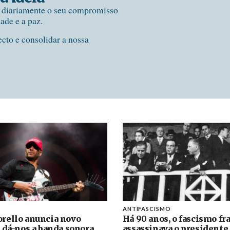
e diariamente o seu compromisso
dade e a paz.
ecto e consolidar a nossa
ANTIFASCISMO
rello anuncia novo
Há 90 anos, o fascismo fr
 dá-nos a banda sonora
assassinava o presidente