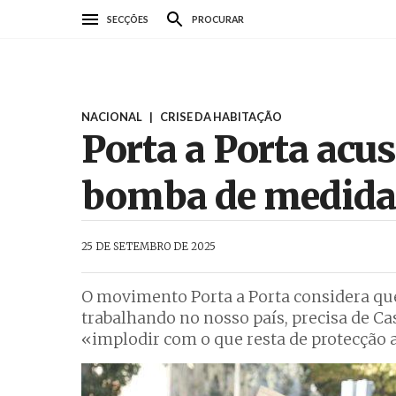
Passar
SECÇÕES
PROCURAR
para
o
conteúdo
principal
NACIONAL
|
CRISE DA HABITAÇÃO
Porta a Porta acu
bomba de medid
AbrilAbril
25 DE SETEMBRO DE 2025
O movimento Porta a Porta considera que
trabalhando no nosso país, precisa de C
«implodir com o que resta de protecção 