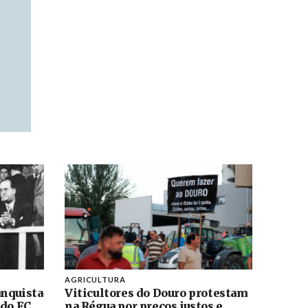
AGRICULTURA
anquista
Viticultores do Douro protestam
 do FC
na Régua por preços justos e