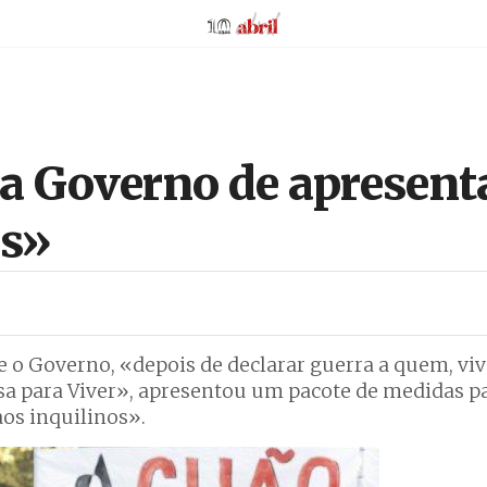
AbrilAbril
sa Governo de apresent
as»
 o Governo, «depois de declarar guerra a quem, vi
asa para Viver», apresentou um pacote de medidas p
aos inquilinos».