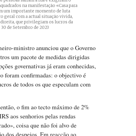
de pessoas saíram à rua e exigiram o
nquadrados na manifestação «Casa para
ram um importante momento de luta
 geral com a actual situação vivida,
ireita, que privilegiam os lucros da
. 30 de Setembro de 2023
meiro-ministro anunciou que o Governo
tros um pacote de medidas dirigidas
opções governativas já eram conhecidas,
o foram confirmadas: o objectivo é
lucros de todos os que especulam com
 então, o fim ao tecto máximo de 2%
IRS aos senhorios pelas rendas
do», coisa que não foi alvo de
ção dos despejos. Em reacção ao