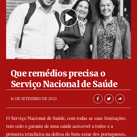
Que remédios precisa o
Serviço Nacional de Saúde
AbrilAbril
14 DE SETEMBRO DE 2022
O Serviço Nacional de Saúde, com todas as suas limitações,
tem sido o garante de uma saúde acessível a todos e a
primeira trincheira na defesa do bem-estar dos portugueses,