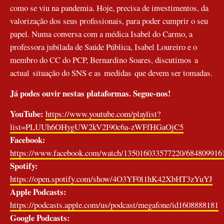
como se viu na pandemia. Hoje, precisa de investimentos, da
valorização dos seus profissionais, para poder cumprir o seu
papel. Numa conversa com a médica Isabel do Carmo, a
professora jubilada de Saúde Pública, Isabel Loureiro e o
membro do CC do PCP, Bernardino Soares, discutimos a
actual situação do SNS e as medidas que devem ser tomadas.
Já podes ouvir nestas plataformas. Segue-nos!
YouTube:
https://www.youtube.com/playlist?
list=PLUUh6OHygUW2kV2I90c6a-zWFfHGaOjC5
Facebook:
https://www.facebook.com/watch/135016033577220/684809916
Spotify:
https://open.spotify.com/show/4O3YF0l1hK42XbHT3zYuYJ
Apple Podcasts:
https://podcasts.apple.com/us/podcast/megafone/id1608888181
Google Podcasts: