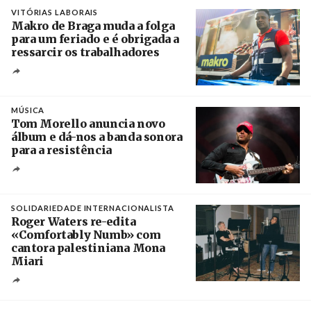
VITÓRIAS LABORAIS
Makro de Braga muda a folga
para um feriado e é obrigada a
ressarcir os trabalhadores
Crédito
MÚSICA
Tom Morello anuncia novo
álbum e dá-nos a banda sonora
para a resistência
Crédito
SOLIDARIEDADE INTERNACIONALISTA
Roger Waters re-edita
«Comfortably Numb» com
cantora palestiniana Mona
Miari
Crédito