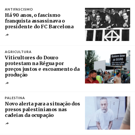
ANTIFASCISMO
Há 90 anos, o fascismo
franquista assassinava o
presidente do FC Barcelona
Crédito
AGRICULTURA
Viticultores do Douro
protestam na Régua por
preços justos e escoamento da
produção
Créditos
Pedro Sarmento Costa / Agência Lusa
PALESTINA
Novo alerta para a situação dos
presos palestinianos nas
cadeias da ocupação
Créditos
/ European Public Health Association