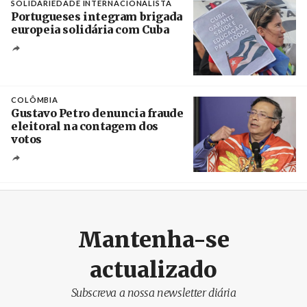
SOLIDARIEDADE INTERNACIONALISTA
Portugueses integram brigada
europeia solidária com Cuba
Créditos
Manuel de Almeida / Agência Lusa
COLÔMBIA
Gustavo Petro denuncia fraude
eleitoral na contagem dos
votos
Crédito
Mantenha-se
actualizado
Subscreva a nossa newsletter diária