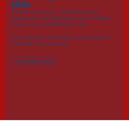
ideia
Desde há vários anos, o AbrilAbril assume
diariamente o seu compromisso com a verdade, a
justiça social, a solidariedade e a paz.
O teu contributo vem reforçar o nosso projecto e
consolidar a nossa presença.
CONTRIBUI AQUI