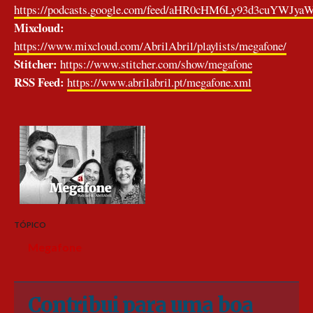
https://podcasts.google.com/feed/aHR0cHM6Ly93d3cuYW
Mixcloud:
https://www.mixcloud.com/AbrilAbril/playlists/megafone/
Stitcher:
https://www.stitcher.com/show/megafone
RSS Feed:
https://www.abrilabril.pt/megafone.xml
TÓPICO
Megafone
Contribui para uma boa