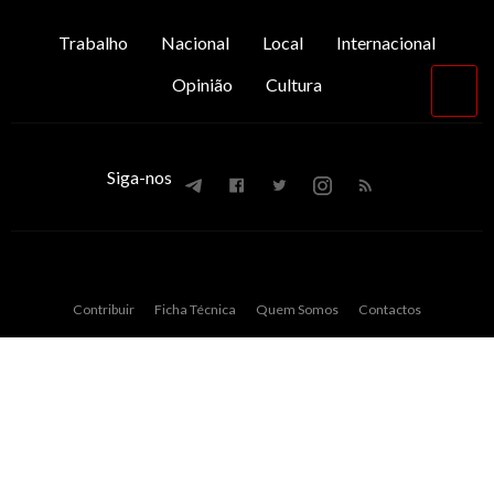
Trabalho
Nacional
Local
Internacional
Opinião
Cultura
Vol
par
o
top
Siga-nos
Contribuir
Ficha Técnica
Quem Somos
Contactos