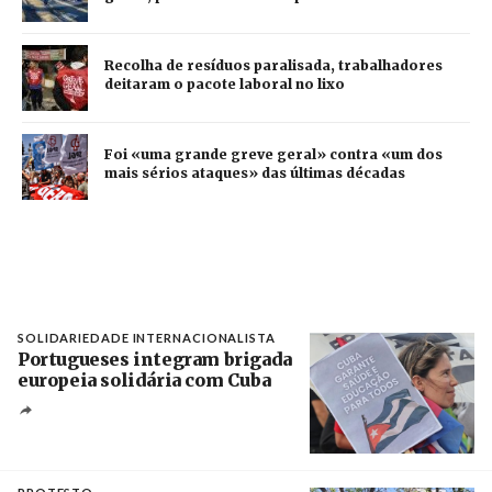
Recolha de resíduos paralisada, trabalhadores
deitaram o pacote laboral no lixo
Foi «uma grande greve geral» contra «um dos
mais sérios ataques» das últimas décadas
SOLIDARIEDADE INTERNACIONALISTA
Portugueses integram brigada
europeia solidária com Cuba
Créditos
Manuel de Almeida / Agência Lusa