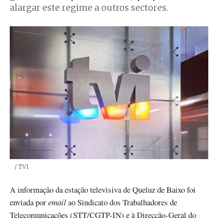
alargar este regime a outros sectores.
Créditos
/ TVI
A informação da estação televisiva de Queluz de Baixo foi
enviada por
email
ao Sindicato dos Trabalhadores de
Telecomunicações (STT/CGTP-IN) e à Direcção-Geral do