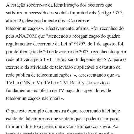
A estação socorre-se da identificação dos sectores que
satisfazem necessidades sociais impreteríveis (artigo 537.º,
alínea 2), designadamente dos «Correios e
telecomunicações». Efectivamente, afirma, «foi reconhecido
pela ANACOM que "atendendo a reorganização do quadro
regulamentar decorrente da Lei n° 91/97, de 1 de agosto, foi,
por deliberação de 20 de fevereiro de 2003, reconhecido que a
rede utilizada pela TVI - Televisão lndependente, S.A, para o
exercício da atividade de televisão e aplicável o estatuto de
rede publica de telecomunicações"», acrescentando que «a
TVI, a CNN, o V+ TVI e o TVI Reality são serviços
fundamentais na oferta de TV paga dos operadores de
telecomunicações nacionais».
O que este exemplo demonstra é que, recorrendo à lei hoje
existente, há empresas que sentem que a podem usar para
limitar o direito à greve, que a Constituição consagra. Ao
invés de corrigir esta situação, o pacote laboral prevê o