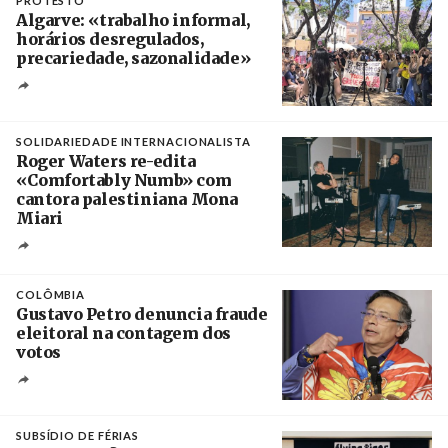
PROTESTO
Algarve: «trabalho informal,
horários desregulados,
precariedade, sazonalidade»
Créditos
/ União dos Sindicatos do Algarve
SOLIDARIEDADE INTERNACIONALISTA
Roger Waters re-edita
«Comfortably Numb» com
cantora palestiniana Mona
Miari
Crédito
COLÔMBIA
Gustavo Petro denuncia fraude
eleitoral na contagem dos
votos
Crédito
SUBSÍDIO DE FÉRIAS