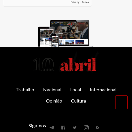
AbrilAbril
Trabalho
Nacional
Local
Internacional
Opinião
Cultura
Vol
par
o
top
Siga-nos