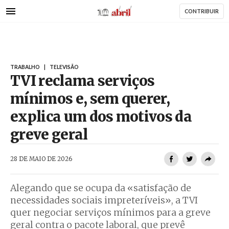
AbrilAbril
Passar
CONTRIBUIR
para
o
conteúdo
principal
TRABALHO
|
TELEVISÃO
TVI reclama serviços
mínimos e, sem querer,
explica um dos motivos da
greve geral
AbrilAbril
28 DE MAIO DE 2026
Alegando que se ocupa da «satisfação de
necessidades sociais impreteríveis», a TVI
quer negociar serviços mínimos para a greve
geral contra o pacote laboral, que prevê