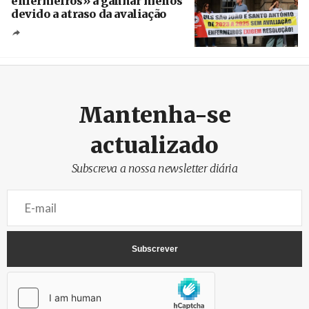
enfermeiros» a ganhar menos
devido a atraso da avaliação
Créditos
Estela Silva / Agência Lusa
Mantenha-se
actualizado
Subscreva a nossa newsletter diária