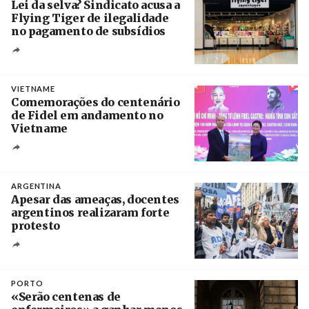
Lei da selva? Sindicato acusa a
Flying Tiger de ilegalidade
no pagamento de subsídios
Créditos
/ UBBO
VIETNAME
Comemorações do centenário
de Fidel em andamento no
Vietname
Créditos
/ baochinhphu.vn
ARGENTINA
Apesar das ameaças, docentes
argentinos realizaram forte
protesto
Créditos
Catriel Gallucci Bordoni / Página 12
PORTO
«Serão centenas de