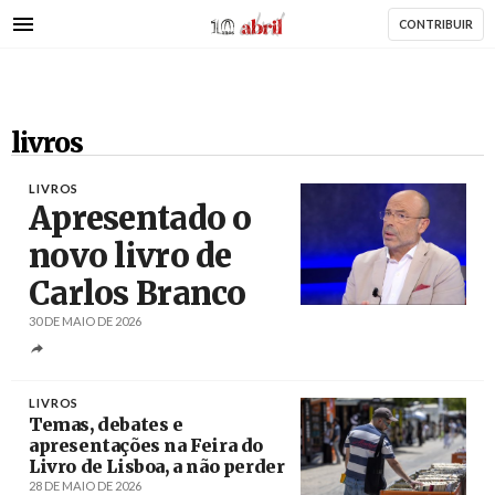
AbrilAbril
Passar
CONTRIBUIR
para
o
conteúdo
principal
livros
LIVROS
Apresentado o
novo livro de
Carlos Branco
30 DE MAIO DE 2026
Créditos
LIVROS
Temas, debates e
apresentações na Feira do
Livro de Lisboa, a não perder
28 DE MAIO DE 2026