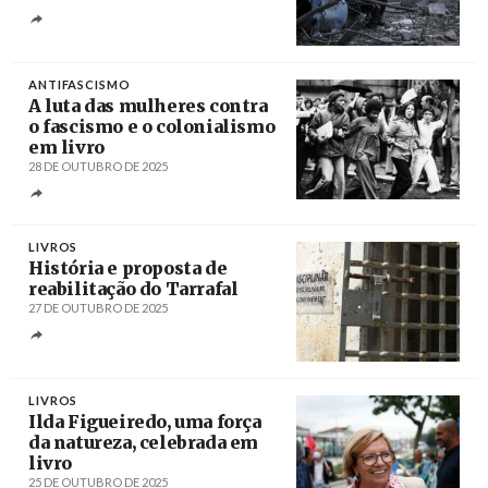
Créditos
Mohammed Saber / EPA
ANTIFASCISMO
A luta das mulheres contra
o fascismo e o colonialismo
em livro
28 DE OUTUBRO DE 2025
Créditos
LIVROS
História e proposta de
reabilitação do Tarrafal
27 DE OUTUBRO DE 2025
Créditos
António Cotrim / Agência Lusa
LIVROS
Ilda Figueiredo, uma força
da natureza, celebrada em
livro
25 DE OUTUBRO DE 2025