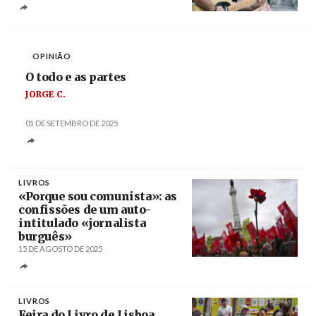
Créditos
/ Câmara Municipal de Setúbal
OPINIÃO
O todo e as partes
JORGE C.
01 DE SETEMBRO DE 2025
LIVROS
«Porque sou comunista»: as
confissões de um auto-
intitulado «jornalista
burguês»
15 DE AGOSTO DE 2025
Créditos
Mário Cruz / Agência Lusa
LIVROS
Feira do Livro de Lisboa