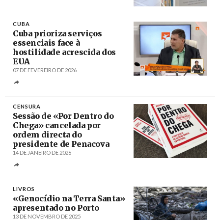
Créditos
/ Câmara Municipal de Sines
CUBA
Cuba prioriza serviços
essenciais face à
hostilidade acrescida dos
EUA
07 DE FEVEREIRO DE 2026
Créditos
/ PL
CENSURA
Sessão de «Por Dentro do
Chega» cancelada por
ordem directa do
presidente de Penacova
14 DE JANEIRO DE 2026
Créditos
LIVROS
«Genocídio na Terra Santa»
apresentado no Porto
13 DE NOVEMBRO DE 2025