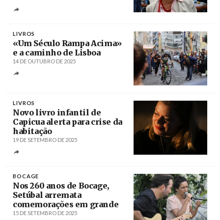
Créditos
Estela Silva / Agência Lusa
LIVROS
«Um Século Rampa Acima»
e a caminho de Lisboa
14 DE OUTUBRO DE 2025
Créditos
/ Mirantense Futebol Clube
LIVROS
Novo livro infantil de
Capicua alerta para crise da
habitação
19 DE SETEMBRO DE 2025
Créditos
Mário Cruz / Agência Lusa
BOCAGE
Nos 260 anos de Bocage,
Setúbal arremata
comemorações em grande
15 DE SETEMBRO DE 2025