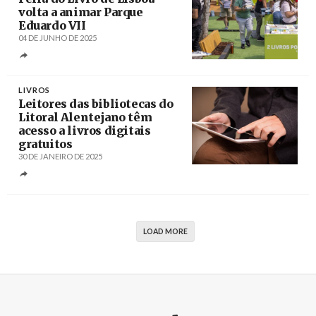
volta a animar Parque
Eduardo VII
04 DE JUNHO DE 2025
Créditos
José Sena Goulão
LIVROS
Leitores das bibliotecas do
Litoral Alentejano têm
acesso a livros digitais
gratuitos
30 DE JANEIRO DE 2025
Créditos
Niek Verlaan / Pixabay
LOAD MORE