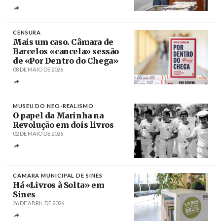
Créditos
José Sena Goulão / Agência Lusa
CENSURA
Mais um caso. Câmara de
Barcelos «cancela» sessão
de «Por Dentro do Chega»
08 DE MAIO DE 2026
Créditos
MUSEU DO NEO-REALISMO
O papel da Marinha na
Revolução em dois livros
02 DE MAIO DE 2026
Créditos
Jean‑Paul Paireault
CÂMARA MUNICIPAL DE SINES
Há «Livros à Solta» em
Sines
26 DE ABRIL DE 2026