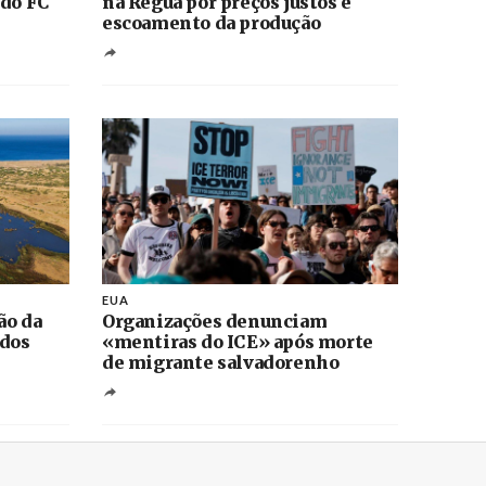
 do FC
na Régua por preços justos e
escoamento da produção
EUA
ão da
Organizações denunciam
 dos
«mentiras do ICE» após morte
de migrante salvadorenho