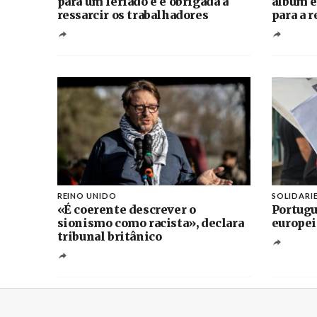
para um feriado e é obrigada a
álbum e
ressarcir os trabalhadores
para a 
REINO UNIDO
SOLIDARI
«É coerente descrever o
Portugu
sionismo como racista», declara
europei
tribunal britânico