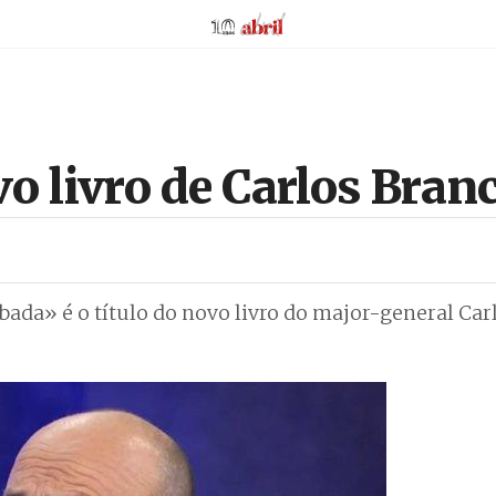
AbrilAbril
o livro de Carlos Bran
ada» é o título do novo livro do major-general Car