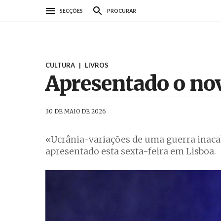
Passar
SECÇÕES
PROCURAR
para
o
conteúdo
principal
CULTURA
|
LIVROS
Apresentado o nov
AbrilAbril
30 DE MAIO DE 2026
«Ucrânia-variações de uma guerra inacab
apresentado esta sexta-feira em Lisboa.