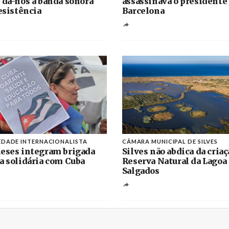
 dá-nos a banda sonora
assassinava o presidente
resistência
Barcelona
EDADE INTERNACIONALISTA
CÂMARA MUNICIPAL DE SILVES
eses integram brigada
Silves não abdica da criaç
a solidária com Cuba
Reserva Natural da Lagoa
Salgados