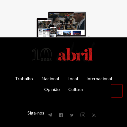
AbrilAbril
Trabalho
Nacional
Local
Internacional
Opinião
Cultura
Vol
par
o
top
Siga-nos