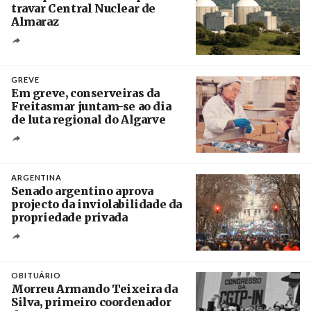
travar Central Nuclear de
Almaraz
Crédito
GREVE
Em greve, conserveiras da
Freitasmar juntam-se ao dia
de luta regional do Algarve
Crédito
ARGENTINA
Senado argentino aprova
projecto da inviolabilidade da
propriedade privada
Créditos
Leandro Teysseire / Página 12
OBITUÁRIO
Morreu Armando Teixeira da
Silva, primeiro coordenador