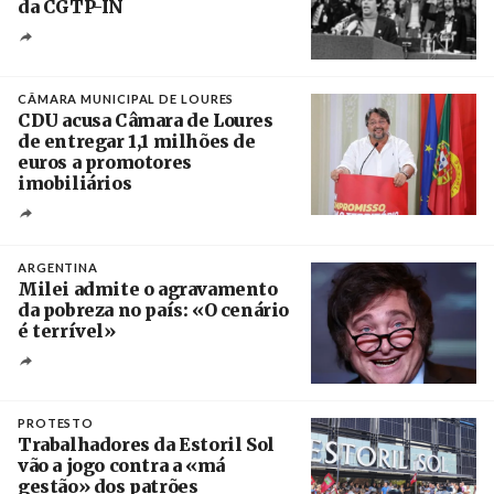
da CGTP-IN
Créditos
/ CGTP-IN
CÂMARA MUNICIPAL DE LOURES
CDU acusa Câmara de Loures
de entregar 1,1 milhões de
euros a promotores
imobiliários
Créditos
Ricardo Leão
ARGENTINA
Milei admite o agravamento
da pobreza no país: «O cenário
é terrível»
Crédito
PROTESTO
Trabalhadores da Estoril Sol
vão a jogo contra a «má
gestão» dos patrões