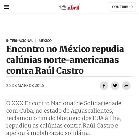
AbrilAbril
Passar
CONTRIBUIR
para
o
conteúdo
principal
INTERNACIONAL
|
MÉXICO
Encontro no México repudia
calúnias norte-americanas
contra Raúl Castro
AbrilAbril
26 DE MAIO DE 2026
O XXX Encontro Nacional de Solidariedade
com Cuba, no estado de Aguascalientes,
reclamou o fim do bloqueio dos EUA à Ilha,
repudiou as calúnias contra Raúl Castro e
apelou à mobilização solidária.