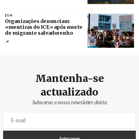
Créditos
/ Câmara Municipal de Silves
EUA
Organizações denunciam
«mentiras do ICE» após morte
de migrante salvadorenho
Créditos
/ TeleSur
Mantenha-se
actualizado
Subscreva a nossa newsletter diária