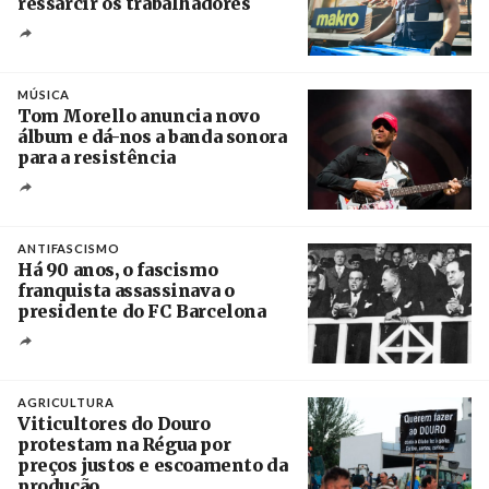
ressarcir os trabalhadores
Crédito
MÚSICA
Tom Morello anuncia novo
álbum e dá-nos a banda sonora
para a resistência
Crédito
ANTIFASCISMO
Há 90 anos, o fascismo
franquista assassinava o
presidente do FC Barcelona
Crédito
AGRICULTURA
Viticultores do Douro
protestam na Régua por
preços justos e escoamento da
produção