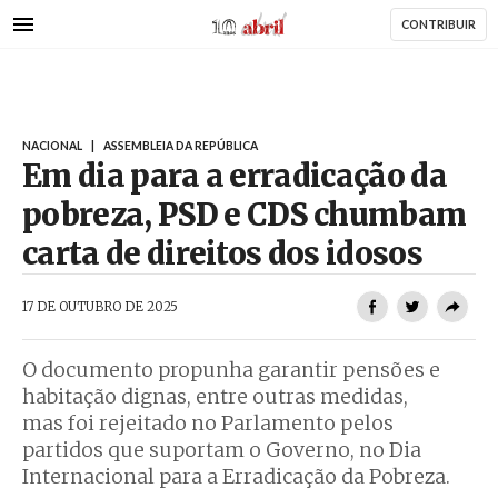
AbrilAbril
Passar
CONTRIBUIR
para
o
conteúdo
principal
NACIONAL
|
ASSEMBLEIA DA REPÚBLICA
Em dia para a erradicação da
pobreza, PSD e CDS chumbam
carta de direitos dos idosos
AbrilAbril
17 DE OUTUBRO DE 2025
O documento propunha garantir pensões e
habitação dignas, entre outras medidas,
mas foi rejeitado no Parlamento pelos
partidos que suportam o Governo, no Dia
Internacional para a Erradicação da Pobreza.