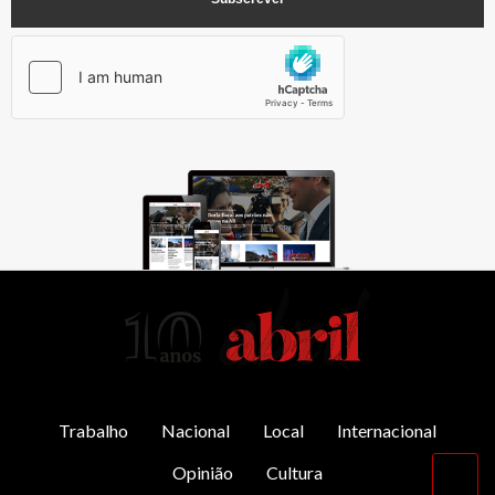
AbrilAbril
Trabalho
Nacional
Local
Internacional
Opinião
Cultura
Vol