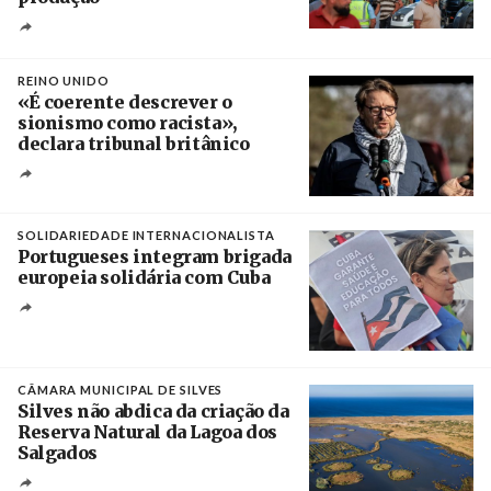
Créditos
Pedro Sarmento Costa / Agência Lusa
REINO UNIDO
«É coerente descrever o
sionismo como racista»,
declara tribunal britânico
Créditos
Rob Browne / The Cradle
SOLIDARIEDADE INTERNACIONALISTA
Portugueses integram brigada
europeia solidária com Cuba
Créditos
Manuel de Almeida / Agência Lusa
CÂMARA MUNICIPAL DE SILVES
Silves não abdica da criação da
Reserva Natural da Lagoa dos
Salgados