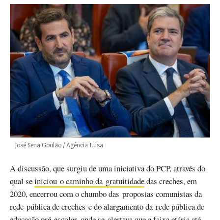
Créditos
José Sena Goulão / Agência Lusa
A discussão, que surgiu de uma iniciativa do PCP, através do
qual se
iniciou o caminho da gratuitidade
das creches, em
2020, encerrou com o chumbo das propostas comunistas da
rede pública de creches e do alargamento da rede pública de
educação pré-escolar, onde se alertava que a faixa etária até