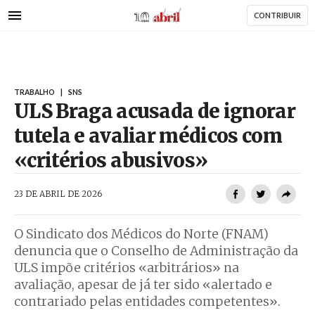
AbrilAbril
Passar
CONTRIBUIR
para
o
conteúdo
principal
TRABALHO
|
SNS
ULS Braga acusada de ignorar
tutela e avaliar médicos com
«critérios abusivos»
AbrilAbril
23 DE ABRIL DE 2026
O Sindicato dos Médicos do Norte (FNAM)
denuncia que o Conselho de Administração da
ULS impõe critérios «arbitrários» na
avaliação, apesar de já ter sido «alertado e
contrariado pelas entidades competentes».