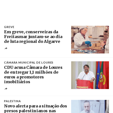
GREVE
Em greve, conserveiras da
Freitasmar juntam-se ao dia
de luta regional do Algarve
Crédito
CÂMARA MUNICIPAL DE LOURES
CDU acusa Câmara de Loures
de entregar 1,1 milhões de
euros a promotores
imobiliários
Créditos
Ricardo Leão
PALESTINA
Novo alerta para a situação dos
presos palestinianos nas