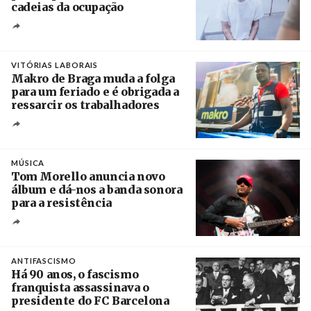
cadeias da ocupação
Créditos
/ European Public Health Association
VITÓRIAS LABORAIS
Makro de Braga muda a folga
para um feriado e é obrigada a
ressarcir os trabalhadores
Crédito
MÚSICA
Tom Morello anuncia novo
álbum e dá-nos a banda sonora
para a resistência
Crédito
ANTIFASCISMO
Há 90 anos, o fascismo
franquista assassinava o
presidente do FC Barcelona