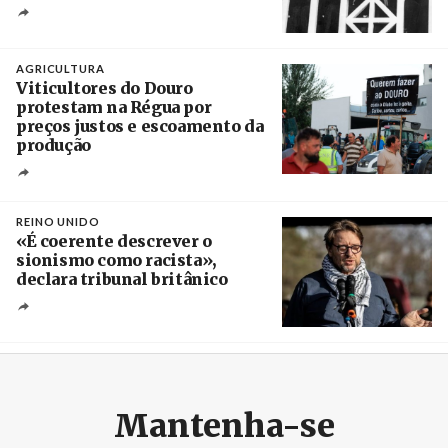
Crédito
AGRICULTURA
Viticultores do Douro
protestam na Régua por
preços justos e escoamento da
produção
Créditos
Pedro Sarmento Costa / Agência Lusa
REINO UNIDO
«É coerente descrever o
sionismo como racista»,
declara tribunal britânico
Créditos
Rob Browne / The Cradle
Mantenha-se