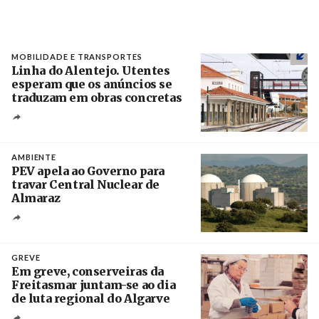
MOBILIDADE E TRANSPORTES
Linha do Alentejo. Utentes
esperam que os anúncios se
traduzam em obras concretas
Créditos
/ IP
AMBIENTE
PEV apela ao Governo para
travar Central Nuclear de
Almaraz
Crédito
GREVE
Em greve, conserveiras da
Freitasmar juntam-se ao dia
de luta regional do Algarve