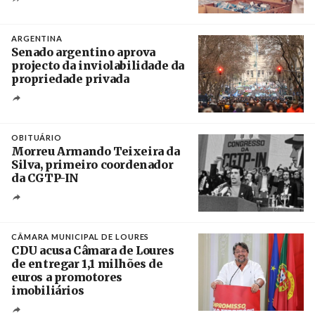
Crédito
ARGENTINA
Senado argentino aprova
projecto da inviolabilidade da
propriedade privada
Créditos
Leandro Teysseire / Página 12
OBITUÁRIO
Morreu Armando Teixeira da
Silva, primeiro coordenador
da CGTP-IN
Créditos
/ CGTP-IN
CÂMARA MUNICIPAL DE LOURES
CDU acusa Câmara de Loures
de entregar 1,1 milhões de
euros a promotores
imobiliários