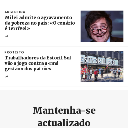
Créditos
Ricardo Leão
ARGENTINA
Milei admite o agravamento
da pobreza no país: «O cenário
é terrível»
Crédito
PROTESTO
Trabalhadores da Estoril Sol
vão a jogo contra a «má
gestão» dos patrões
Créditos
/ SHS
Mantenha-se
actualizado