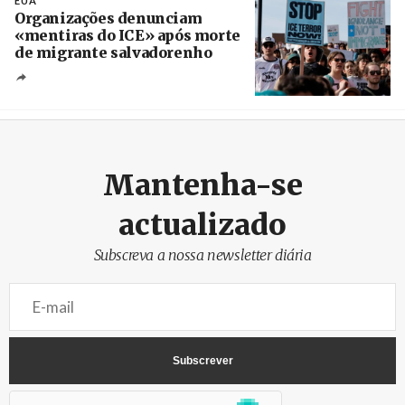
EUA
Organizações denunciam
«mentiras do ICE» após morte
de migrante salvadorenho
Créditos
/ TeleSur
Mantenha-se
actualizado
Subscreva a nossa newsletter diária