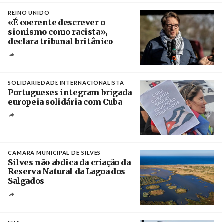
REINO UNIDO
«É coerente descrever o
sionismo como racista»,
declara tribunal britânico
Créditos
Rob Browne / The Cradle
SOLIDARIEDADE INTERNACIONALISTA
Portugueses integram brigada
europeia solidária com Cuba
Créditos
Manuel de Almeida / Agência Lusa
CÂMARA MUNICIPAL DE SILVES
Silves não abdica da criação da
Reserva Natural da Lagoa dos
Salgados
Créditos
/ Câmara Municipal de Silves