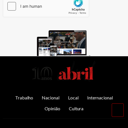
AbrilAbril
Trabalho
Nacional
Local
Internacional
Opinião
Cultura
Vol
par
o
top