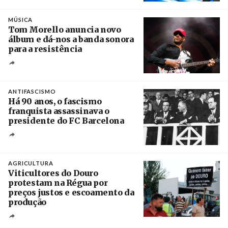
Crédito
MÚSICA
Tom Morello anuncia novo
álbum e dá-nos a banda sonora
para a resistência
Crédito
ANTIFASCISMO
Há 90 anos, o fascismo
franquista assassinava o
presidente do FC Barcelona
Crédito
AGRICULTURA
Viticultores do Douro
protestam na Régua por
preços justos e escoamento da
produção
Créditos
Pedro Sarmento Costa / Agência Lusa