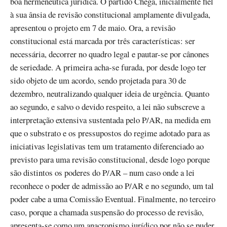
boa hermenêutica jurídica. O partido Chega, inicialmente fiel
à sua ânsia de revisão constitucional amplamente divulgada,
apresentou o projeto em 7 de maio. Ora, a revisão
constitucional está marcada por três características: ser
necessária, decorrer no quadro legal e pautar-se por cânones
de seriedade. A primeira acha-se furada, por desde logo ter
sido objeto de um acordo, sendo projetada para 30 de
dezembro, neutralizando qualquer ideia de urgência. Quanto
ao segundo, e salvo o devido respeito, a lei não subscreve a
interpretação extensiva sustentada pelo P/AR, na medida em
que o substrato e os pressupostos do regime adotado para as
iniciativas legislativas tem um tratamento diferenciado ao
previsto para uma revisão constitucional, desde logo porque
são distintos os poderes do P/AR – num caso onde a lei
reconhece o poder de admissão ao P/AR e no segundo, um tal
poder cabe a uma Comissão Eventual. Finalmente, no terceiro
caso, porque a chamada suspensão do processo de revisão,
apresenta-se como um anacronismo jurídico por não se puder