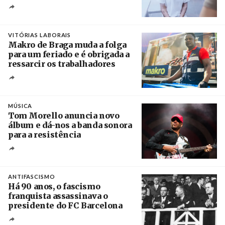
Créditos
/ European Public Health Association
VITÓRIAS LABORAIS
Makro de Braga muda a folga
para um feriado e é obrigada a
ressarcir os trabalhadores
Crédito
MÚSICA
Tom Morello anuncia novo
álbum e dá-nos a banda sonora
para a resistência
Crédito
ANTIFASCISMO
Há 90 anos, o fascismo
franquista assassinava o
presidente do FC Barcelona