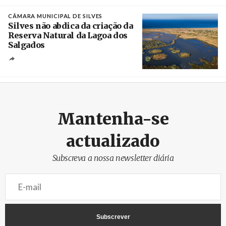
Créditos
Manuel de Almeida / Agência Lusa
CÂMARA MUNICIPAL DE SILVES
Silves não abdica da criação da
Reserva Natural da Lagoa dos
Salgados
Créditos
/ Câmara Municipal de Silves
Mantenha-se
actualizado
Subscreva a nossa newsletter diária