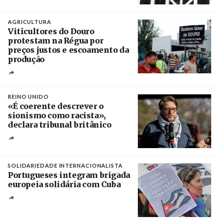
Crédito
AGRICULTURA
Viticultores do Douro
protestam na Régua por
preços justos e escoamento da
produção
Créditos
Pedro Sarmento Costa / Agência Lusa
REINO UNIDO
«É coerente descrever o
sionismo como racista»,
declara tribunal britânico
Créditos
Rob Browne / The Cradle
SOLIDARIEDADE INTERNACIONALISTA
Portugueses integram brigada
europeia solidária com Cuba