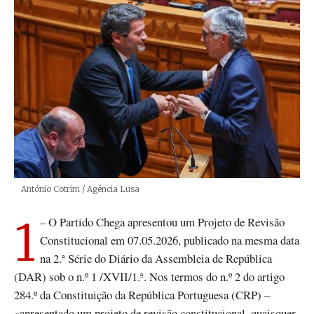
Créditos
António Cotrim / Agência Lusa
1 – O Partido Chega apresentou um Projeto de Revisão
Constitucional em 07.05.2026, publicado na mesma data
na 2.ª Série do Diário da Assembleia de República
(DAR) sob o n.º 1 /XVII/1.ª. Nos termos do n.º 2 do artigo
284.º da Constituição da República Portuguesa (CRP) –
«apresentado um projeto de revisão constitucional, quaisquer