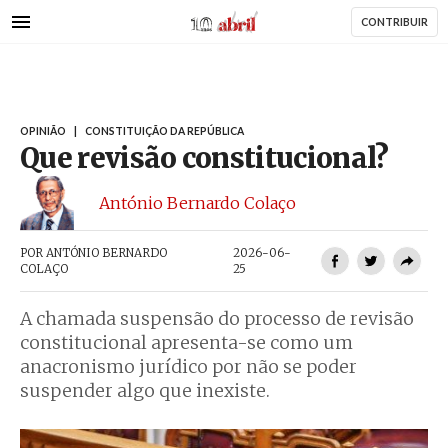
AbrilAbril
Passar
CONTRIBUIR
para
o
conteúdo
principal
OPINIÃO
|
CONSTITUIÇÃO DA REPÚBLICA
Que revisão constitucional?
António Bernardo Colaço
POR
ANTÓNIO BERNARDO
2026-06-
COLAÇO
25
A chamada suspensão do processo de revisão
constitucional apresenta-se como um
anacronismo jurídico por não se poder
suspender algo que inexiste.