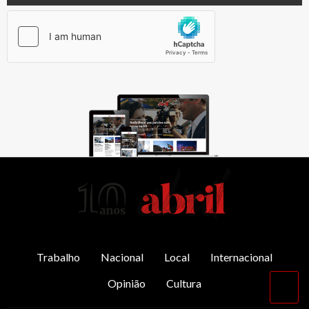
AbrilAbril
Trabalho
Nacional
Local
Internacional
Opinião
Cultura
Vol
par