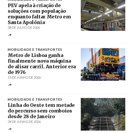
PEV apela à criação de
soluções com população
enquanto faltar Metro em
Santa Apolónia
08 DE JULHO DE 2026
Créditos
Tiago Petinga / Agência Lusa
MOBILIDADE E TRANSPORTES
Metro de Lisboa ganha
finalmente nova máquina
de alisar carril. Anterior era
de 1976
15 DE JUNHO DE 2026
Créditos
/ Metropolitano de Lisboa
MOBILIDADE E TRANSPORTES
Linha do Oeste tem metade
do percurso sem comboios
desde 28 de Janeiro
09 DE JUNHO DE 2026