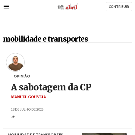
AbrilAbril
Passar
CONTRIBUIR
para
o
conteúdo
principal
mobilidade e transportes
OPINIÃO
A sabotagem da CP
MANUEL GOUVEIA
18 DE JULHO DE 2026
MOBILIDADE E TRANSPORTES