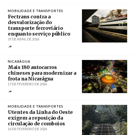
Créditos
Carlos Barroso / Agência Lusa
MOBILIDADE E TRANSPORTES
Fectrans contra a
desvalorização do
transporte ferroviário
enquanto serviço público
07 DE ABRIL DE 2026
Créditos
Mário Cruz / Agência Lusa
NICARÁGUA
Mais 180 autocarros
chineses para modernizar a
frota na Nicarágua
17 DE FEVEREIRO DE 2026
Créditos
/ Prensa Popular
MOBILIDADE E TRANSPORTES
Utentes da Linha do Oeste
exigem a reposição da
circulação de comboios
16 DE FEVEREIRO DE 2026