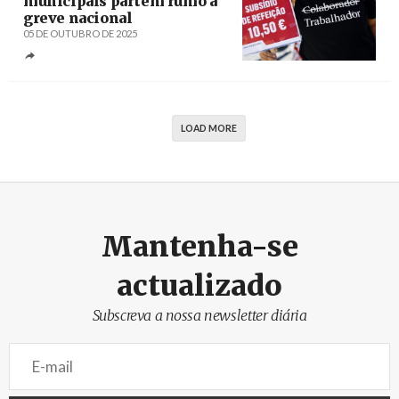
municipais partem rumo à
greve nacional
05 DE OUTUBRO DE 2025
Créditos
Filipe Amorim / Agência Lusa
LOAD MORE
Mantenha-se
actualizado
Subscreva a nossa newsletter diária