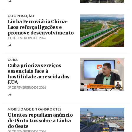
Créditos
Carlos Barroso / Agência Lusa
COOPERAÇÃO
Linha Ferroviária China-
Laos reforça ligações e
promove desenvolvimento
11 DE FEVEREIRO DE 2026
Créditos
/ CGTN
CUBA
Cuba prioriza serviços
essenciais face à
hostilidade acrescida dos
EUA
07 DE FEVEREIRO DE 2026
Créditos
/ PL
MOBILIDADE E TRANSPORTES
Utentes repudiam anúncio
de Pinto Luz sobre a Linha
do Oeste
03 DE FEVEREIRO DE 2026