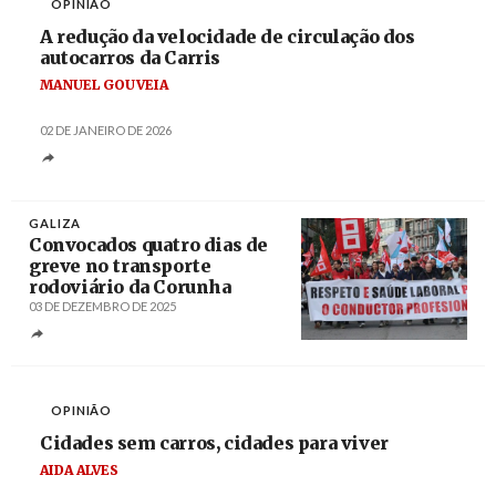
OPINIÃO
A redução da velocidade de circulação dos
autocarros da Carris
MANUEL GOUVEIA
02 DE JANEIRO DE 2026
GALIZA
Convocados quatro dias de
greve no transporte
rodoviário da Corunha
03 DE DEZEMBRO DE 2025
Créditos
/ CIG
OPINIÃO
Cidades sem carros, cidades para viver
AIDA ALVES