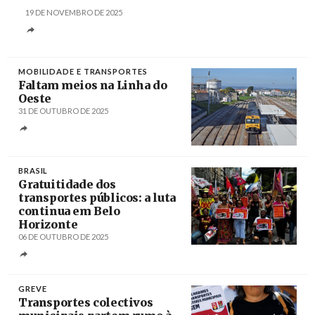
19 DE NOVEMBRO DE 2025
MOBILIDADE E TRANSPORTES
Faltam meios na Linha do
Oeste
31 DE OUTUBRO DE 2025
Créditos
/ Gazeta das Caldas
BRASIL
Gratuitidade dos
transportes públicos: a luta
continua em Belo
Horizonte
06 DE OUTUBRO DE 2025
Créditos
Cadu Passos / Brasil de Fato
GREVE
Transportes colectivos