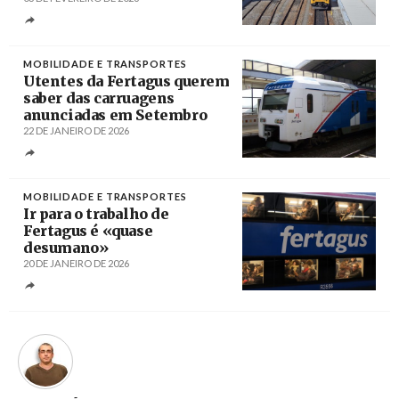
Créditos
/ Gazeta das Caldas
MOBILIDADE E TRANSPORTES
Utentes da Fertagus querem
saber das carruagens
anunciadas em Setembro
22 DE JANEIRO DE 2026
Créditos
Jcornelius / CC BY-SA 3.0
MOBILIDADE E TRANSPORTES
Ir para o trabalho de
Fertagus é «quase
desumano»
20 DE JANEIRO DE 2026
Créditos
Rui Minderico / Agência Lusa