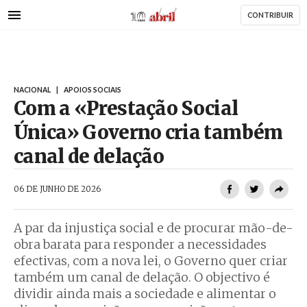
AbrilAbril
Passar
CONTRIBUIR
para
o
conteúdo
principal
NACIONAL
|
APOIOS SOCIAIS
Com a «Prestação Social
Única» Governo cria também
canal de delação
AbrilAbril
06 DE JUNHO DE 2026
A par da injustiça social e de procurar mão-de-
obra barata para responder a necessidades
efectivas, com a nova lei, o Governo quer criar
também um canal de delação. O objectivo é
dividir ainda mais a sociedade e alimentar o