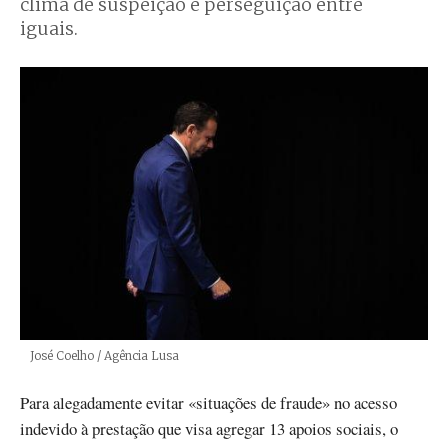
clima de suspeição e perseguição entre
iguais.
Créditos
José Coelho / Agência Lusa
Para alegadamente evitar «situações de fraude» no acesso
indevido à prestação que visa agregar 13 apoios sociais, o