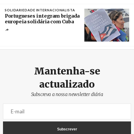
Créditos
Rob Browne / The Cradle
SOLIDARIEDADE INTERNACIONALISTA
Portugueses integram brigada
europeia solidária com Cuba
Créditos
Manuel de Almeida / Agência Lusa
Mantenha-se
actualizado
Subscreva a nossa newsletter diária