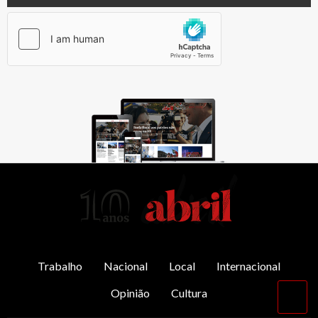
AbrilAbril
Trabalho
Nacional
Local
Internacional
Opinião
Cultura
Vol
par