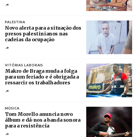
Crédito
PALESTINA
Novo alerta para a situação dos
presos palestinianos nas
cadeias da ocupação
Créditos
/ European Public Health Association
VITÓRIAS LABORAIS
Makro de Braga muda a folga
para um feriado e é obrigada a
ressarcir os trabalhadores
Crédito
MÚSICA
Tom Morello anuncia novo
álbum e dá-nos a banda sonora
para a resistência