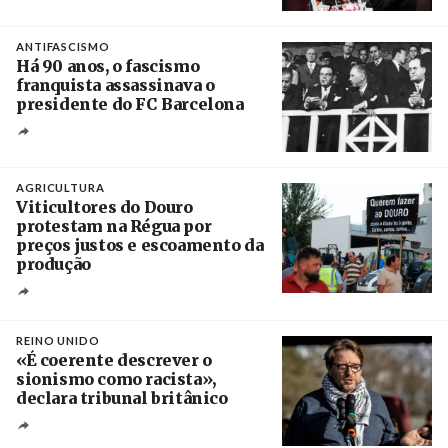
Crédito
ANTIFASCISMO
Há 90 anos, o fascismo
franquista assassinava o
presidente do FC Barcelona
Crédito
AGRICULTURA
Viticultores do Douro
protestam na Régua por
preços justos e escoamento da
produção
Créditos
Pedro Sarmento Costa / Agência Lusa
REINO UNIDO
«É coerente descrever o
sionismo como racista»,
declara tribunal britânico