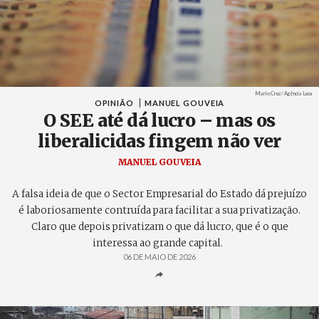
Créditos
Mario Cruz / Agência Lusa
OPINIÃO
MANUEL GOUVEIA
O SEE até dá lucro – mas os
liberalicidas fingem não ver
MANUEL GOUVEIA
A falsa ideia de que o Sector Empresarial do Estado dá prejuízo
é laboriosamente contruída para facilitar a sua privatização.
Claro que depois privatizam o que dá lucro, que é o que
interessa ao grande capital.
06 DE MAIO DE 2026