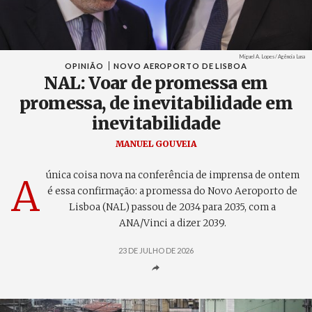
Créditos
Miguel A. Lopes / Agência Lusa
OPINIÃO
NOVO AEROPORTO DE LISBOA
NAL: Voar de promessa em
promessa, de inevitabilidade em
inevitabilidade
MANUEL GOUVEIA
única coisa nova na conferência de imprensa de ontem
A
é essa confirmação: a promessa do Novo Aeroporto de
Lisboa (NAL) passou de 2034 para 2035, com a
ANA/Vinci a dizer 2039.
23 DE JULHO DE 2026