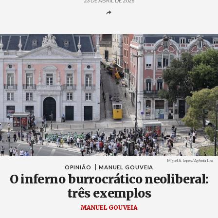
23 DE ABRIL DE 2026
Créditos
Miguel A. Lopes / Agência Lusa
OPINIÃO
MANUEL GOUVEIA
O inferno burrocrático neoliberal:
três exemplos
MANUEL GOUVEIA