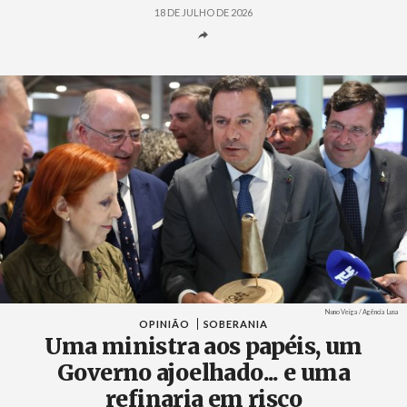
18 DE JULHO DE 2026
Créditos
Nuno Veiga / Agência Lusa
OPINIÃO
SOBERANIA
Uma ministra aos papéis, um
Governo ajoelhado... e uma
refinaria em risco