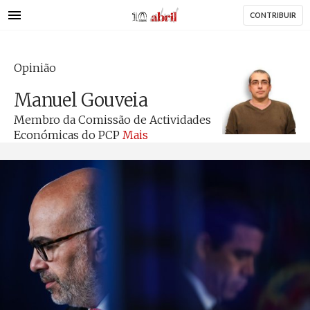
AbrilAbril
Passar
CONTRIBUIR
para
o
conteúdo
Opinião
principal
Manuel Gouveia
Membro da Comissão de Actividades
Económicas do PCP
Mais