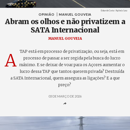
Créditos
Eduardo Costa / Agência Lusa
OPINIÃO
MANUEL GOUVEIA
Abram os olhos e não privatizem a
SATA Internacional
MANUEL GOUVEIA
TAP está em processo de privatização, ou seja, está em
A
processo de passar a ser regida pela busca do lucro
máximo. E se deixar de voar para os Açores aumentar o
lucro dessa TAP que tantos querem privada? Destruída
a SATA Internacional, quem assegura as ligações? E a que
preço?
03 DE MARÇO DE 2026