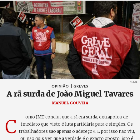
Créditos
/ STAL
OPINIÃO
GREVES
A rã surda de João Miguel Tavares
MANUEL GOUVEIA
omo JMT conclui que a rã era surda, extrapolou de
C
imediato que «isto é luta partidária pura e simples. Os
trabalhadores são apenas o adereço». E por isso não viu,
ou não quis ver, que a verdade é o exacto oposto: isto é