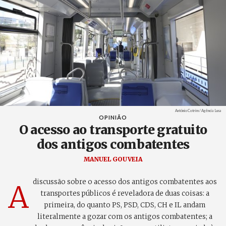
Créditos
António Cotrim / Agência Lusa
OPINIÃO
O acesso ao transporte gratuito
dos antigos combatentes
MANUEL GOUVEIA
discussão sobre o acesso dos antigos combatentes aos
A
transportes públicos é reveladora de duas coisas: a
primeira, do quanto PS, PSD, CDS, CH e IL andam
literalmente a gozar com os antigos combatentes; a