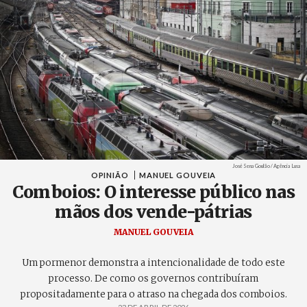
Créditos
José Sena Goulão / Agência Lusa
OPINIÃO
MANUEL GOUVEIA
Comboios: O interesse público nas
mãos dos vende-pátrias
MANUEL GOUVEIA
Um pormenor demonstra a intencionalidade de todo este
processo. De como os governos contribuíram
propositadamente para o atraso na chegada dos comboios.