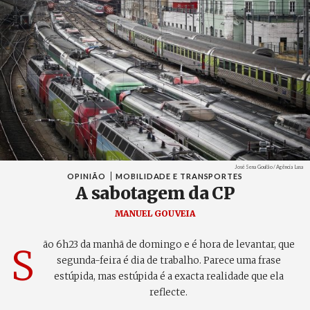
Créditos
José Sena Goulão / Agência Lusa
OPINIÃO
MOBILIDADE E TRANSPORTES
A sabotagem da CP
MANUEL GOUVEIA
ão 6h23 da manhã de domingo e é hora de levantar, que
S
segunda-feira é dia de trabalho. Parece uma frase
estúpida, mas estúpida é a exacta realidade que ela
reflecte.