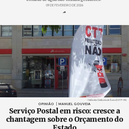
09 DE FEVEREIRO DE 2026
Créditos
/ União dos Sindicatos de Évora (CGTP-IN)
OPINIÃO
MANUEL GOUVEIA
Serviço Postal em risco: cresce a
chantagem sobre o Orçamento do
Estado