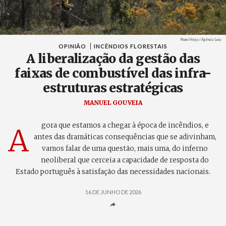
Créditos
Nuno Veiga / Agência Lusa
OPINIÃO
INCÊNDIOS FLORESTAIS
A liberalização da gestão das
faixas de combustível das infra-
estruturas estratégicas
MANUEL GOUVEIA
gora que estamos a chegar à época de incêndios, e
A
antes das dramáticas consequências que se adivinham,
vamos falar de uma questão, mais uma, do inferno
neoliberal que cerceia a capacidade de resposta do
Estado português à satisfação das necessidades nacionais.
16 DE JUNHO DE 2026