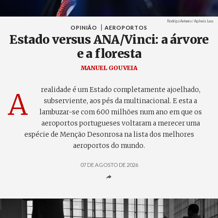
Créditos
Rodrigo Antunes / Agência Lusa
OPINIÃO
AEROPORTOS
Estado versus ANA/Vinci: a árvore
e a floresta
MANUEL GOUVEIA
realidade é um Estado completamente ajoelhado,
A
subserviente, aos pés da multinacional. E esta a
lambuzar-se com 600 milhões num ano em que os
aeroportos portugueses voltaram a merecer uma
espécie de Menção Desonrosa na lista dos melhores
aeroportos do mundo.
07 DE AGOSTO DE 2026