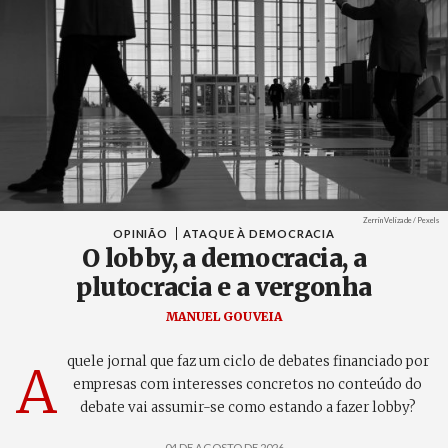
Créditos
Zerrin Velizade / Pexels
OPINIÃO
ATAQUE À DEMOCRACIA
O lobby, a democracia, a
plutocracia e a vergonha
MANUEL GOUVEIA
quele jornal que faz um ciclo de debates financiado por
A
empresas com interesses concretos no conteúdo do
debate vai assumir-se como estando a fazer lobby?
04 DE AGOSTO DE 2026