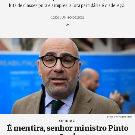
luta de classes pura e simples, a luta partidária é o adereço.
12 DE JUNHO DE 2026
Créditos
Estela Silva / Agência Lusa
OPINIÃO
É mentira, senhor ministro Pinto