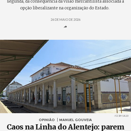
segunda, da consequência da visão mercantilista associada à
opção liberalizante na organização do Estado.
26 DE MAIO DE 2026
Créditos
/ CC BY-SA 2.0
OPINIÃO
MANUEL GOUVEIA
Caos na Linha do Alentejo: parem