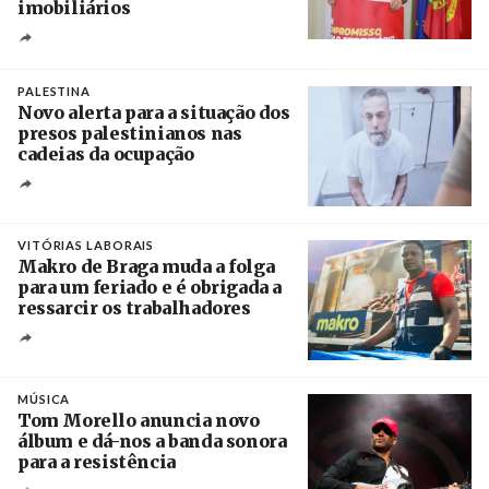
imobiliários
Créditos
Ricardo Leão
PALESTINA
Novo alerta para a situação dos
presos palestinianos nas
cadeias da ocupação
Créditos
/ European Public Health Association
VITÓRIAS LABORAIS
Makro de Braga muda a folga
para um feriado e é obrigada a
ressarcir os trabalhadores
Crédito
MÚSICA
Tom Morello anuncia novo
álbum e dá-nos a banda sonora
para a resistência