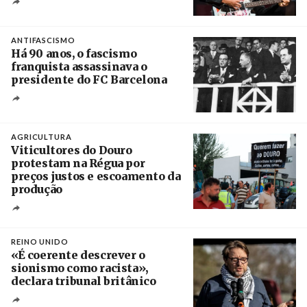
Crédito
ANTIFASCISMO
Há 90 anos, o fascismo
franquista assassinava o
presidente do FC Barcelona
Crédito
AGRICULTURA
Viticultores do Douro
protestam na Régua por
preços justos e escoamento da
produção
Créditos
Pedro Sarmento Costa / Agência Lusa
REINO UNIDO
«É coerente descrever o
sionismo como racista»,
declara tribunal britânico