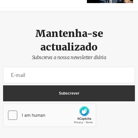
Créditos
Rob Browne / The Cradle
Mantenha-se
actualizado
Subscreva a nossa newsletter diária