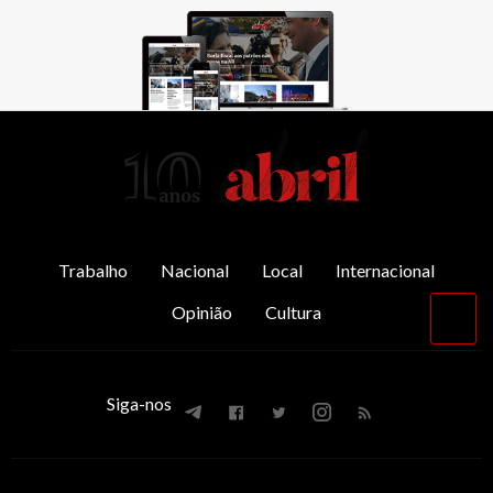
AbrilAbril
Trabalho
Nacional
Local
Internacional
Opinião
Cultura
Vol
par
o
top
Siga-nos