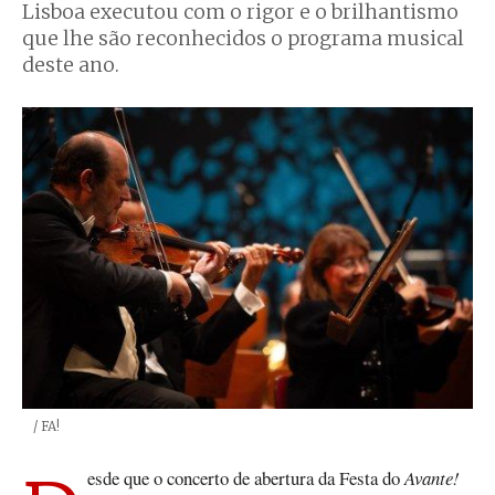
Lisboa executou com o rigor e o brilhantismo
que lhe são reconhecidos o programa musical
deste ano.
Créditos
/ FA!
Desde que o concerto de abertura da Festa do
Avante!