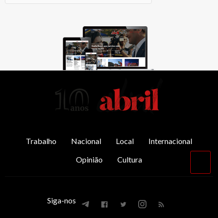
AbrilAbril
Trabalho
Nacional
Local
Internacional
Opinião
Cultura
Vol
par
o
top
Siga-nos