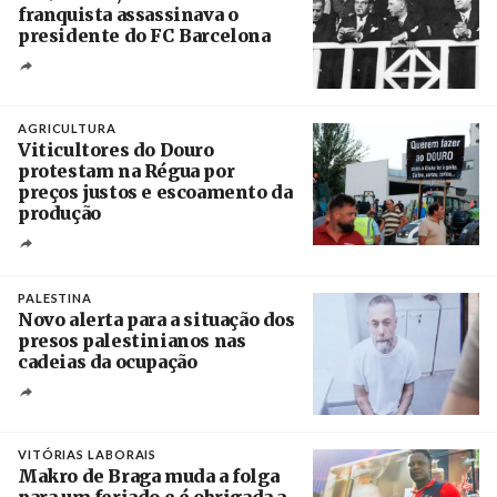
franquista assassinava o
presidente do FC Barcelona
Crédito
AGRICULTURA
Viticultores do Douro
protestam na Régua por
preços justos e escoamento da
produção
Créditos
Pedro Sarmento Costa / Agência Lusa
PALESTINA
Novo alerta para a situação dos
presos palestinianos nas
cadeias da ocupação
Créditos
/ European Public Health Association
VITÓRIAS LABORAIS
Makro de Braga muda a folga