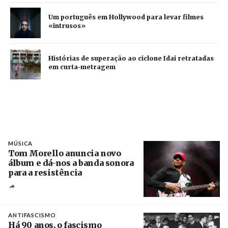
Um português em Hollywood para levar filmes
«intrusos»
Histórias de superação ao ciclone Idai retratadas
em curta-metragem
MÚSICA
Tom Morello anuncia novo
álbum e dá-nos a banda sonora
para a resistência
Crédito
ANTIFASCISMO
Há 90 anos, o fascismo