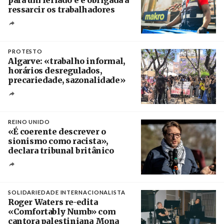
para um feriado e é obrigada a
ressarcir os trabalhadores
Crédito
PROTESTO
Algarve: «trabalho informal,
horários desregulados,
precariedade, sazonalidade»
Créditos
/ União dos Sindicatos do Algarve
REINO UNIDO
«É coerente descrever o
sionismo como racista»,
declara tribunal britânico
Créditos
Rob Browne / The Cradle
SOLIDARIEDADE INTERNACIONALISTA
Roger Waters re-edita
«Comfortably Numb» com
cantora palestiniana Mona