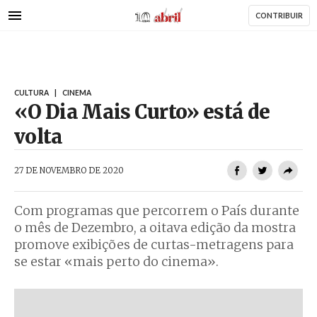
AbrilAbril
Passar
CONTRIBUIR
para
o
conteúdo
principal
CULTURA
|
CINEMA
«O Dia Mais Curto» está de
volta
AbrilAbril
27 DE NOVEMBRO DE 2020
Com programas que percorrem o País durante
o mês de Dezembro, a oitava edição da mostra
promove exibições de curtas-metragens para
se estar «mais perto do cinema».