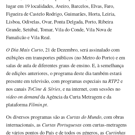
lugar em 19 localidades, Aveiro, Barcelos, Elvas, Faro,
Figueira de Castelo Rodrigo, Guimarães, Horta, Leiria,
Lisboa, Odivelas, Ovar, Ponta Delgada, Porto, Ribeira
Grande, Setúbal, Tomar, Vila do Conde, Vila Nova de
Famalicão e Vila Real.
O Dia Mais Curto
, 21 de Dezembro, será assinalado com
exibições em transportes públicos (no Metro do Porto) e em
salas de aula de diferentes graus de ensino. E, à semelhança
de edições anteriores, o programa deste dia também estará
presente em televisão, com programas especiais na
RTP2
e
nos canais
TvCine & Séries
, e na internet, com sessões no
video on demand
da Agência da Curta Metragem e da
plataforma
Filmin.pt
.
Os diversos programas são as
Curtas do Mundo
, com obras
internacionais, as
Curtas Portuguesas
com curtas-metragens
de vários pontos do País e de todos os géneros, as
Curtinhas