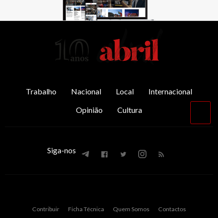
AbrilAbril
Trabalho
Nacional
Local
Internacional
Opinião
Cultura
Vol
par
o
top
Siga-nos
Contribuir
Ficha Técnica
Quem Somos
Contactos