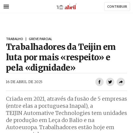
AbrilAbril
Passar
CONTRIBUIR
para
o
conteúdo
principal
TRABALHO
|
GREVE PARCIAL
Trabalhadores da Teijin em
luta por mais «respeito» e
pela «dignidade»
AbrilAbril
16 DE ABRIL DE 2025
Criada em 2021, através da fusão de 5 empresas
(entre elas a portuguesa Inapal), a
TEIJIN Automative Technologies tem unidades
de produção em Leça do Balio e na
Autoeuropa. Trabalhadores estão hoje em