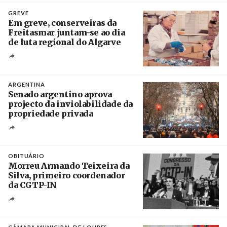
Crédito
GREVE
Em greve, conserveiras da
Freitasmar juntam-se ao dia
de luta regional do Algarve
Crédito
ARGENTINA
Senado argentino aprova
projecto da inviolabilidade da
propriedade privada
Créditos
Leandro Teysseire / Página 12
OBITUÁRIO
Morreu Armando Teixeira da
Silva, primeiro coordenador
da CGTP-IN
Créditos
/ CGTP-IN