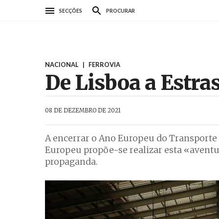
Passar
SECÇÕES
PROCURAR
para
o
conteúdo
principal
NACIONAL
|
FERROVIA
De Lisboa a Estra
AbrilAbril
08 DE DEZEMBRO DE 2021
A encerrar o Ano Europeu do Transporte 
Europeu propõe-se realizar esta «aventur
propaganda.