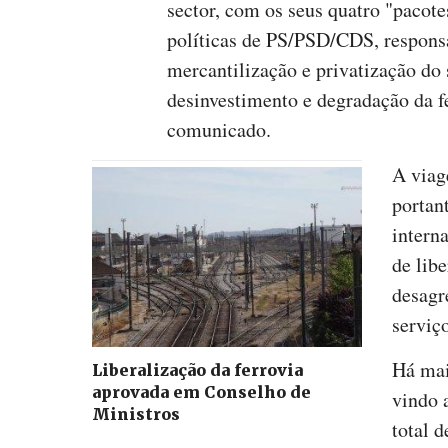
sector, com os seus quatro "pacote
políticas de PS/PSD/CDS, responsá
mercantilização e privatização do 
desinvestimento e degradação da fe
comunicado.
A viag
portan
intern
de libe
desagr
serviç
Há mai
Liberalização da ferrovia
aprovada em Conselho de
vindo 
Ministros
total 